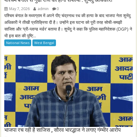
g
u
May 7, 2026
admin
0
s
l
पश्चिम बंगाल के मध्यग्राम में अपने पीए चंद्रनाथ रथ की हत्या के बाद भाजपा नेता शुभेंदु
l
अधिकारी ने तीखी प्रतिक्रिया दी है। उन्होंने इस घटना को पूरी तरह सोची-समझी
साजिश और ‘प्री-प्लान्ड मर्डर’ बताया है। शुभेंदु ने कहा कि पुलिस महानिदेशक (DGP) ने
s
भी इस बात की पुष्टि...
c
National News
West Bengal
r
e
e
n
भाजपा रच रही है साजिस , सौरव भारद्धाज ने लगाए गंम्भीर आरोप