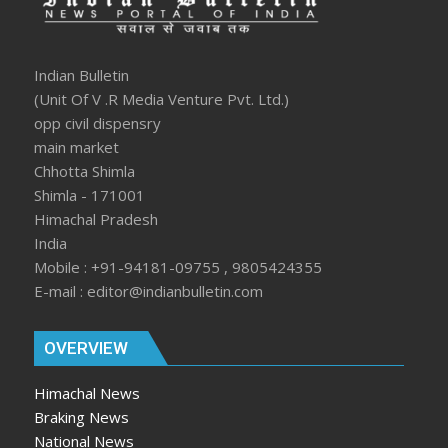
Indian Bulletin
(Unit Of V .R Media Venture Pvt. Ltd.)
opp civil dispensry
main market
Chhotta Shimla
Shimla - 171001
Himachal Pradesh
India
Mobile : +91-94181-09755 , 9805424355
E-mail : editor@indianbulletin.com
OVERVIEW
Himachal News
Braking News
National News