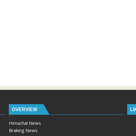
OVERVIEW
LI
Himachal News
Braking News