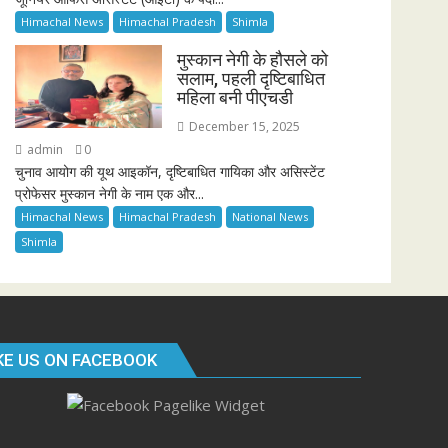
Himachal News
Himachal Pradesh
Shimla
मुस्कान नेगी के हौसले को
सलाम, पहली दृष्टिबाधित
महिला बनी पीएचडी
December 15, 2025
admin
0
चुनाव आयोग की यूथ आइकॉन, दृष्टिबाधित गायिका और असिस्टेंट
प्रोफेसर मुस्कान नेगी के नाम एक और...
Himachal News
Himachal Pradesh
National News
Shimla
KE US ON FACEBOOK