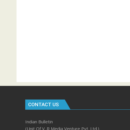
CONTACT US
Indian Bulletin
(Unit Of V .R Media Venture Pvt. Ltd.)