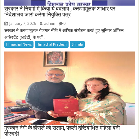
सरकार ने नियमो में किया ये बदलाव , करुणामूलक आधार पर
निदेशालय जारी करेगा नियुक्ति पत्र
January 7, 2026
admin
0
सरकार ने करुणामूलक रोजगार नीति में आंशिक संशोधन करते हुए जूनियर ऑफिस
असिस्टेंट (आईटी) के पदों...
Himachal News
Himachal Pradesh
Shimla
मुस्कान नेगी के हौसले को सलाम, पहली दृष्टिबाधित महिला बनी
पीएचडी