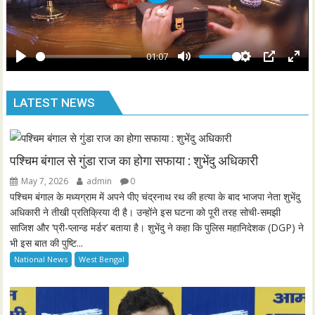
P
c
l
r
a
e
y
01:07
e
P
M
S
P
E
n
l
u
e
I
n
LATEST NEWS
a
t
t
P
t
y
e
t
e
i
r
n
f
पश्चिम बंगाल से गुंडा राज का होगा सफाया : शुभेंदु अधिकारी
g
u
May 7, 2026
admin
0
s
l
पश्चिम बंगाल के मध्यग्राम में अपने पीए चंद्रनाथ रथ की हत्या के बाद भाजपा नेता शुभेंदु
l
अधिकारी ने तीखी प्रतिक्रिया दी है। उन्होंने इस घटना को पूरी तरह सोची-समझी
साजिश और ‘प्री-प्लान्ड मर्डर’ बताया है। शुभेंदु ने कहा कि पुलिस महानिदेशक (DGP) ने
s
भी इस बात की पुष्टि...
c
National News
West Bengal
r
e
e