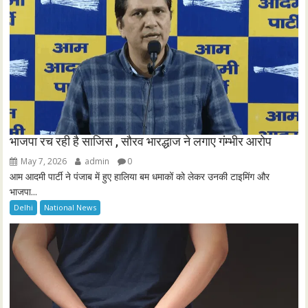
n
भाजपा रच रही है साजिस , सौरव भारद्धाज ने लगाए गंम्भीर आरोप
May 7, 2026
admin
0
आम आदमी पार्टी ने पंजाब में हुए हालिया बम धमाकों को लेकर उनकी टाइमिंग और
भाजपा...
Delhi
National News