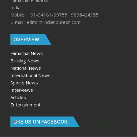
Himachal Pradesh
India
Mobile : +91-94181-09755 , 9805424355
E-mail : editor@indianbulletin.com
OVERVIEW
Himachal News
Braking News
National News
International News
Sports News
Interviews
Articles
Entertainment
LIKE US ON FACEBOOK