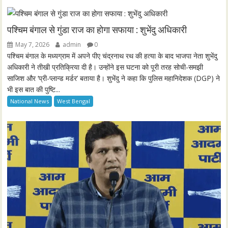
y
e
t
e
i
r
n
f
पश्चिम बंगाल से गुंडा राज का होगा सफाया : शुभेंदु अधिकारी
g
u
May 7, 2026
admin
0
s
l
पश्चिम बंगाल के मध्यग्राम में अपने पीए चंद्रनाथ रथ की हत्या के बाद भाजपा नेता शुभेंदु
l
अधिकारी ने तीखी प्रतिक्रिया दी है। उन्होंने इस घटना को पूरी तरह सोची-समझी
साजिश और ‘प्री-प्लान्ड मर्डर’ बताया है। शुभेंदु ने कहा कि पुलिस महानिदेशक (DGP) ने
s
भी इस बात की पुष्टि...
c
National News
West Bengal
r
e
e
n