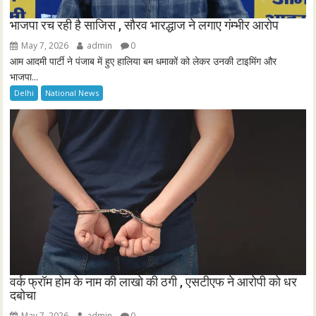
भाजपा रच रही है साजिस , सौरव भारद्धाज ने लगाए गंम्भीर आरोप
May 7, 2026
admin
0
आम आदमी पार्टी ने पंजाब में हुए हालिया बम धमाकों को लेकर उनकी टाइमिंग और
भाजपा...
Delhi
National News
वर्क फ्रॉम होम के नाम की लाखो की ठगी , एसटीएफ ने आरोपी को धर
दबोचा
May 7, 2026
admin
0