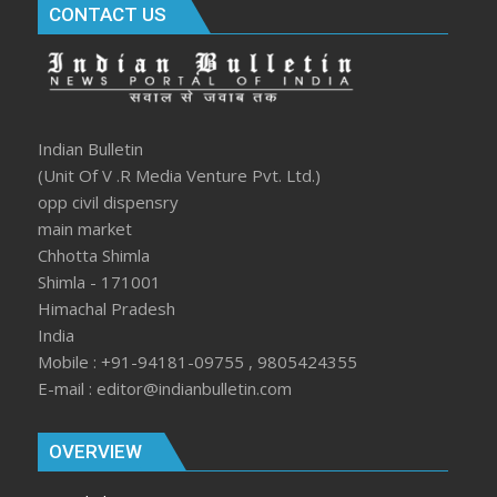
CONTACT US
Indian Bulletin
(Unit Of V .R Media Venture Pvt. Ltd.)
opp civil dispensry
main market
Chhotta Shimla
Shimla - 171001
Himachal Pradesh
India
Mobile : +91-94181-09755 , 9805424355
E-mail : editor@indianbulletin.com
OVERVIEW