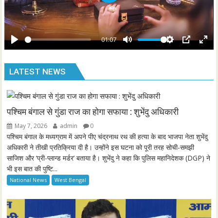
P
c
l
r
a
e
y
01:07
e
P
M
S
P
E
n
l
u
e
I
n
LATEST NEWS
a
t
t
P
t
y
e
t
e
i
r
n
f
पश्चिम बंगाल से गुंडा राज का होगा सफाया : शुभेंदु अधिकारी
g
u
May 7, 2026
admin
0
s
l
पश्चिम बंगाल के मध्यग्राम में अपने पीए चंद्रनाथ रथ की हत्या के बाद भाजपा नेता शुभेंदु
l
अधिकारी ने तीखी प्रतिक्रिया दी है। उन्होंने इस घटना को पूरी तरह सोची-समझी
साजिश और ‘प्री-प्लान्ड मर्डर’ बताया है। शुभेंदु ने कहा कि पुलिस महानिदेशक (DGP) ने
s
भी इस बात की पुष्टि...
c
National News
West Bengal
r
e
e