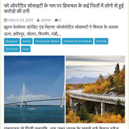
को ऑपरेटिव सोसाइटी के नाम पर हिमाचल के कई जिलों में लोगो से हुई
करोडो की ठगी
March 24, 2025
admin
0
ह्यूमन वेलफेयर क्रेडिट एंड थ्रिफ्ट कोऑपरेटिव सोसायटी ने शिमला के अलावा
ऊना, हमीरपुर, सोलन, सिरमौर, मंडी,...
Bilaspur
Delhi
Himachal News
Himachal Pradesh
Shimla
Sirmaur
Una
मंत्रालय से मिली सहमति, अब उतर भारत के सबसे बड़े केबल स्टेड