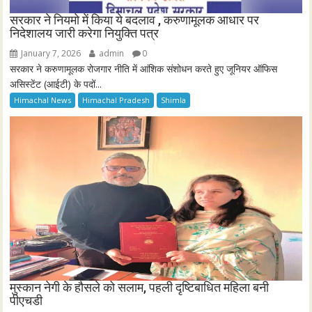
सरकार ने नियमो में किया ये बदलाव , करुणामूलक आधार पर
निदेशालय जारी करेगा नियुक्ति पत्र
January 7, 2026
admin
0
सरकार ने करुणामूलक रोजगार नीति में आंशिक संशोधन करते हुए जूनियर ऑफिस
असिस्टेंट (आईटी) के पदों...
Himachal News
Himachal Pradesh
Shimla
मुस्कान नेगी के हौसले को सलाम, पहली दृष्टिबाधित महिला बनी
पीएचडी