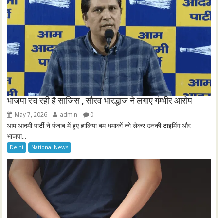
n
भाजपा रच रही है साजिस , सौरव भारद्धाज ने लगाए गंम्भीर आरोप
May 7, 2026
admin
0
आम आदमी पार्टी ने पंजाब में हुए हालिया बम धमाकों को लेकर उनकी टाइमिंग और
भाजपा...
Delhi
National News