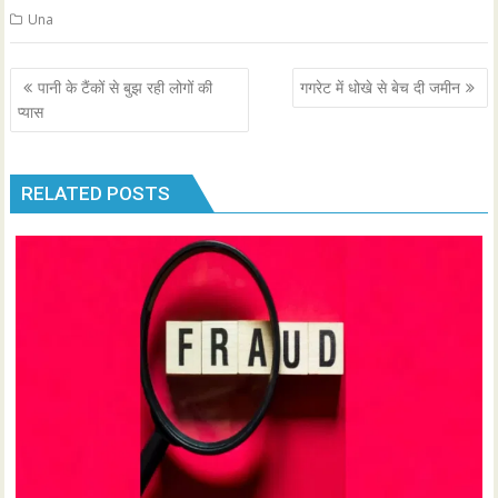
Una
Post
पानी के टैंकों से बुझ रही लोगों की
गगरेट में धोखे से बेच दी जमीन
navigation
प्यास
RELATED POSTS