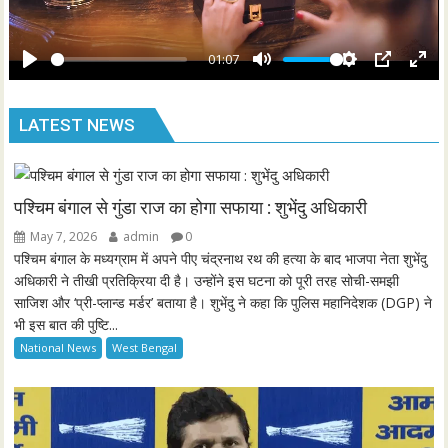
l
r
a
e
y
01:07
e
P
M
S
P
E
n
l
u
e
I
n
LATEST NEWS
a
t
t
P
t
y
e
t
e
i
r
n
f
पश्चिम बंगाल से गुंडा राज का होगा सफाया : शुभेंदु अधिकारी
g
u
May 7, 2026
admin
0
s
l
पश्चिम बंगाल के मध्यग्राम में अपने पीए चंद्रनाथ रथ की हत्या के बाद भाजपा नेता शुभेंदु
l
अधिकारी ने तीखी प्रतिक्रिया दी है। उन्होंने इस घटना को पूरी तरह सोची-समझी
साजिश और ‘प्री-प्लान्ड मर्डर’ बताया है। शुभेंदु ने कहा कि पुलिस महानिदेशक (DGP) ने
s
भी इस बात की पुष्टि...
c
National News
West Bengal
r
e
e
n