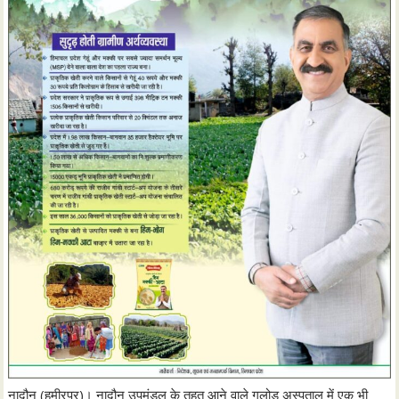
नादौन (हमीरपुर)। नादौन उपमंडल के तहत आने वाले गलोड़ अस्पताल में एक भी