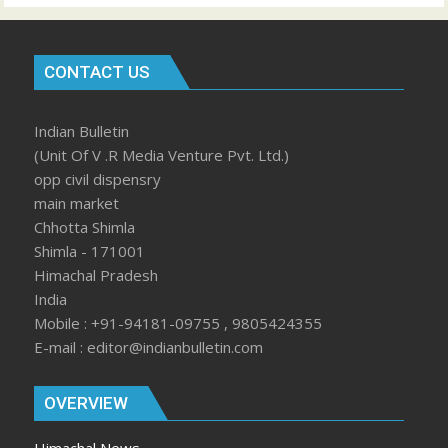
CONTACT US
Indian Bulletin
(Unit Of V .R Media Venture Pvt. Ltd.)
opp civil dispensry
main market
Chhotta Shimla
Shimla - 171001
Himachal Pradesh
India
Mobile : +91-94181-09755 , 9805424355
E-mail : editor@indianbulletin.com
OVERVIEW