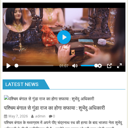
i
r
n
f
g
u
s
l
l
s
P
c
l
r
a
e
y
01:07
e
P
M
S
P
E
n
l
u
e
I
n
LATEST NEWS
a
t
t
P
t
y
e
t
e
i
r
n
f
पश्चिम बंगाल से गुंडा राज का होगा सफाया : शुभेंदु अधिकारी
g
u
May 7, 2026
admin
0
s
l
पश्चिम बंगाल के मध्यग्राम में अपने पीए चंद्रनाथ रथ की हत्या के बाद भाजपा नेता शुभेंदु