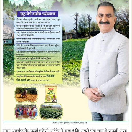
लंदन:अंतर्राष्ट्रीय ऊर्जा एजेंसी आईईए ने कहा है कि अगले पांच साल में सऊदी अरब