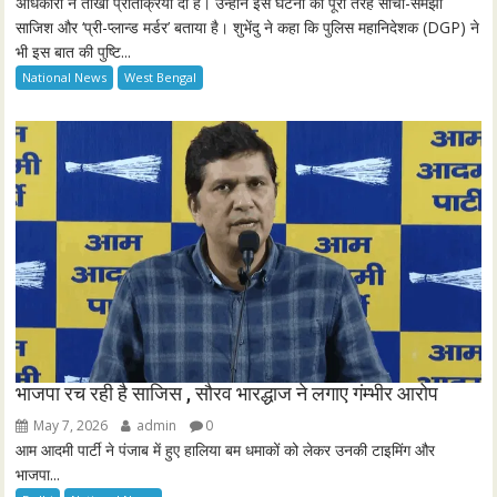
l
अधिकारी ने तीखी प्रतिक्रिया दी है। उन्होंने इस घटना को पूरी तरह सोची-समझी
साजिश और ‘प्री-प्लान्ड मर्डर’ बताया है। शुभेंदु ने कहा कि पुलिस महानिदेशक (DGP) ने
s
भी इस बात की पुष्टि...
c
National News
West Bengal
r
e
e
n
भाजपा रच रही है साजिस , सौरव भारद्धाज ने लगाए गंम्भीर आरोप
May 7, 2026
admin
0
आम आदमी पार्टी ने पंजाब में हुए हालिया बम धमाकों को लेकर उनकी टाइमिंग और
भाजपा...