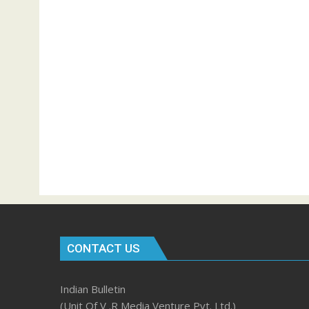
CONTACT US
Indian Bulletin
(Unit Of V .R Media Venture Pvt. Ltd.)