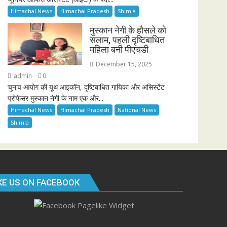
Himachal News
Himachal Pradesh
Shimla
मुस्कान नेगी के हौसले को
सलाम, पहली दृष्टिबाधित
महिला बनी पीएचडी
December 15, 2025
admin
0
चुनाव आयोग की यूथ आइकॉन, दृष्टिबाधित गायिका और असिस्टेंट
प्रोफेसर मुस्कान नेगी के नाम एक और...
Himachal News
Himachal Pradesh
National News
Shimla
KE US ON FACEBOOK