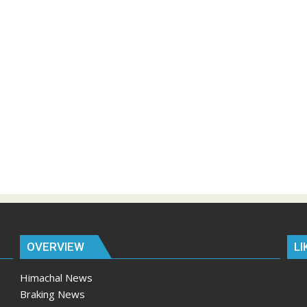
OVERVIEW
LI
Himachal News
Braking News