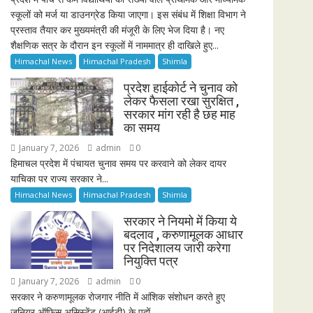
स्कूलों को मर्ज या डाउनग्रेड किया जाएगा। इस संबंध में शिक्षा विभाग ने
प्रस्ताव तैयार कर मुख्यमंत्री की मंजूरी के लिए भेज दिया है। नए
शैक्षणिक सत्र के दौरान इन स्कूलों में नाममात्र ही दाखिले हुए...
Himachal News
Himachal Pradesh
Shimla
प्रदेश हाईकोर्ट ने चुनाव को
लेकर फैसला रखा सुरक्षित ,
सरकार मांग रही है छह माह
का समय
January 7, 2026
admin
0
हिमाचल प्रदेश में पंचायत चुनाव समय पर करवाने को लेकर दायर
याचिका पर राज्य सरकार ने...
Himachal News
Himachal Pradesh
Shimla
सरकार ने नियमो में किया ये
बदलाव , करुणामूलक आधार
पर निदेशालय जारी करेगा
नियुक्ति पत्र
January 7, 2026
admin
0
सरकार ने करुणामूलक रोजगार नीति में आंशिक संशोधन करते हुए
जूनियर ऑफिस असिस्टेंट (आईटी) के पदों...