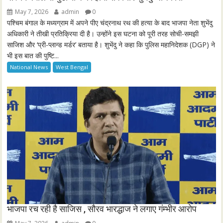
g
u
May 7, 2026
admin
0
s
l
पश्चिम बंगाल के मध्यग्राम में अपने पीए चंद्रनाथ रथ की हत्या के बाद भाजपा नेता शुभेंदु
l
अधिकारी ने तीखी प्रतिक्रिया दी है। उन्होंने इस घटना को पूरी तरह सोची-समझी
साजिश और ‘प्री-प्लान्ड मर्डर’ बताया है। शुभेंदु ने कहा कि पुलिस महानिदेशक (DGP) ने
s
भी इस बात की पुष्टि...
c
National News
West Bengal
r
e
e
n
भाजपा रच रही है साजिस , सौरव भारद्धाज ने लगाए गंम्भीर आरोप