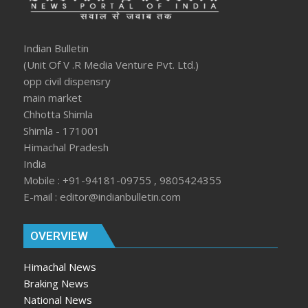
Indian Bulletin
(Unit Of V .R Media Venture Pvt. Ltd.)
opp civil dispensry
main market
Chhotta Shimla
Shimla - 171001
Himachal Pradesh
India
Mobile : +91-94181-09755 , 9805424355
E-mail : editor@indianbulletin.com
OVERVIEW
Himachal News
Braking News
National News