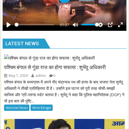
P
c
l
r
a
e
y
01:07
e
P
M
S
P
E
n
l
u
e
I
n
LATEST NEWS
a
t
t
P
t
y
e
t
e
i
r
n
f
पश्चिम बंगाल से गुंडा राज का होगा सफाया : शुभेंदु अधिकारी
g
u
May 7, 2026
admin
0
s
l
पश्चिम बंगाल के मध्यग्राम में अपने पीए चंद्रनाथ रथ की हत्या के बाद भाजपा नेता शुभेंदु
l
अधिकारी ने तीखी प्रतिक्रिया दी है। उन्होंने इस घटना को पूरी तरह सोची-समझी
साजिश और ‘प्री-प्लान्ड मर्डर’ बताया है। शुभेंदु ने कहा कि पुलिस महानिदेशक (DGP) ने
s
भी इस बात की पुष्टि...
c
National News
West Bengal
r
e
e