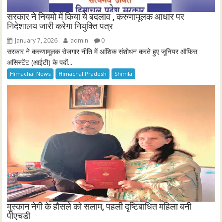
सरकार ने नियमो में किया ये बदलाव , करुणामूलक आधार पर
निदेशालय जारी करेगा नियुक्ति पत्र
January 7, 2026
admin
0
सरकार ने करुणामूलक रोजगार नीति में आंशिक संशोधन करते हुए जूनियर ऑफिस
असिस्टेंट (आईटी) के पदों...
Himachal News
Himachal Pradesh
Shimla
मुस्कान नेगी के हौसले को सलाम, पहली दृष्टिबाधित महिला बनी
पीएचडी