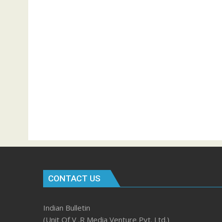
CONTACT US
Indian Bulletin
(Unit Of V .R Media Venture Pvt. Ltd.)