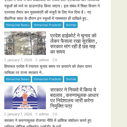
स्कूलों को मर्ज या डाउनग्रेड किया जाएगा। इस संबंध में शिक्षा विभाग ने
प्रस्ताव तैयार कर मुख्यमंत्री की मंजूरी के लिए भेज दिया है। नए
शैक्षणिक सत्र के दौरान इन स्कूलों में नाममात्र ही दाखिले हुए...
Himachal News
Himachal Pradesh
Shimla
प्रदेश हाईकोर्ट ने चुनाव को
लेकर फैसला रखा सुरक्षित ,
सरकार मांग रही है छह माह
का समय
January 7, 2026
admin
0
हिमाचल प्रदेश में पंचायत चुनाव समय पर करवाने को लेकर दायर
याचिका पर राज्य सरकार ने...
Himachal News
Himachal Pradesh
Shimla
सरकार ने नियमो में किया ये
बदलाव , करुणामूलक आधार
पर निदेशालय जारी करेगा
नियुक्ति पत्र
January 7, 2026
admin
0
सरकार ने करुणामूलक रोजगार नीति में आंशिक संशोधन करते हुए
जूनियर ऑफिस असिस्टेंट (आईटी) के पदों...