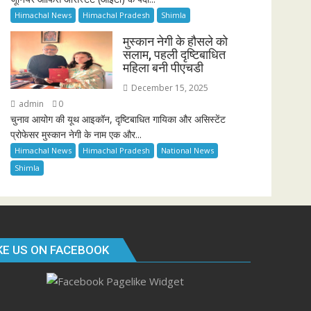
Himachal News
Himachal Pradesh
Shimla
मुस्कान नेगी के हौसले को
सलाम, पहली दृष्टिबाधित
महिला बनी पीएचडी
December 15, 2025
admin
0
चुनाव आयोग की यूथ आइकॉन, दृष्टिबाधित गायिका और असिस्टेंट
प्रोफेसर मुस्कान नेगी के नाम एक और...
Himachal News
Himachal Pradesh
National News
Shimla
KE US ON FACEBOOK