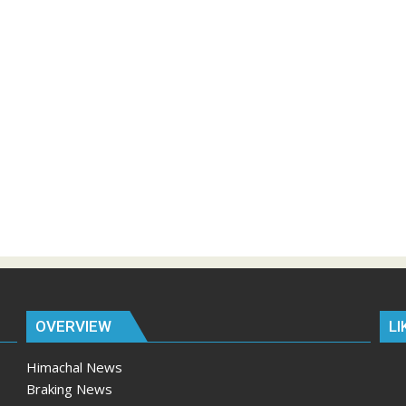
OVERVIEW
LI
Himachal News
Braking News