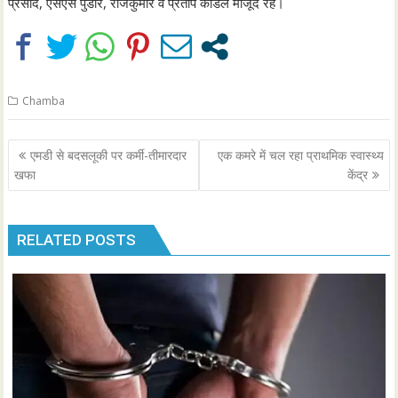
प्रसाद, एसएस पुंडीर, राजकुमार व प्रताप कौंडल मौजूद रहे।
Chamba
Post
एमडी से बदसलूकी पर कर्मी-तीमारदार
एक कमरे में चल रहा प्राथमिक स्वास्थ्य
navigation
खफा
केंद्र
RELATED POSTS