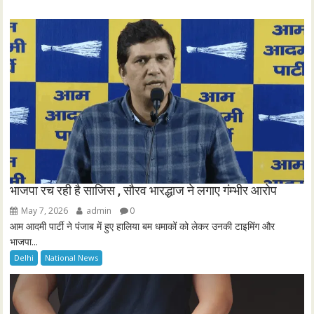
e
e
n
भाजपा रच रही है साजिस , सौरव भारद्धाज ने लगाए गंम्भीर आरोप
May 7, 2026
admin
0
आम आदमी पार्टी ने पंजाब में हुए हालिया बम धमाकों को लेकर उनकी टाइमिंग और
भाजपा...
Delhi
National News