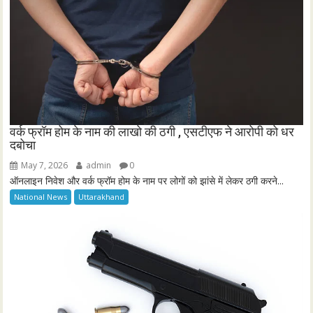
वर्क फ्रॉम होम के नाम की लाखो की ठगी , एसटीएफ ने आरोपी को धर
दबोचा
May 7, 2026
admin
0
ऑनलाइन निवेश और वर्क फ्रॉम होम के नाम पर लोगों को झांसे में लेकर ठगी करने...
National News
Uttarakhand