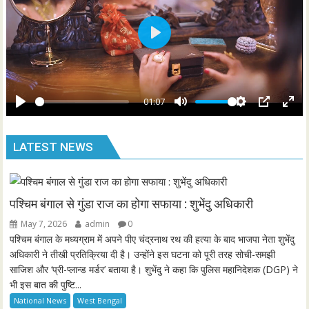
s
l
l
s
P
c
l
r
a
e
y
01:07
e
P
M
S
P
E
n
l
u
e
I
n
LATEST NEWS
a
t
t
P
t
y
e
t
e
i
r
n
f
पश्चिम बंगाल से गुंडा राज का होगा सफाया : शुभेंदु अधिकारी
g
u
May 7, 2026
admin
0
s
l
पश्चिम बंगाल के मध्यग्राम में अपने पीए चंद्रनाथ रथ की हत्या के बाद भाजपा नेता शुभेंदु
l
अधिकारी ने तीखी प्रतिक्रिया दी है। उन्होंने इस घटना को पूरी तरह सोची-समझी
साजिश और ‘प्री-प्लान्ड मर्डर’ बताया है। शुभेंदु ने कहा कि पुलिस महानिदेशक (DGP) ने
s
भी इस बात की पुष्टि...
c
National News
West Bengal
r