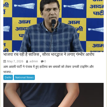
e
n
भाजपा रच रही है साजिस , सौरव भारद्धाज ने लगाए गंम्भीर आरोप
May 7, 2026
admin
0
आम आदमी पार्टी ने पंजाब में हुए हालिया बम धमाकों को लेकर उनकी टाइमिंग और
भाजपा...
Delhi
National News