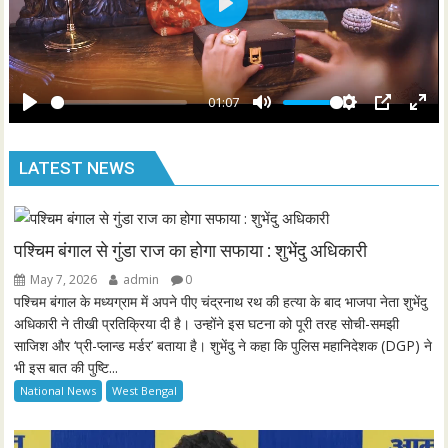
s
P
c
l
r
a
e
y
01:07
e
P
M
S
P
E
n
l
u
e
I
n
LATEST NEWS
a
t
t
P
t
y
e
t
e
i
r
n
f
पश्चिम बंगाल से गुंडा राज का होगा सफाया : शुभेंदु अधिकारी
g
u
May 7, 2026
admin
0
s
l
पश्चिम बंगाल के मध्यग्राम में अपने पीए चंद्रनाथ रथ की हत्या के बाद भाजपा नेता शुभेंदु
l
अधिकारी ने तीखी प्रतिक्रिया दी है। उन्होंने इस घटना को पूरी तरह सोची-समझी
साजिश और ‘प्री-प्लान्ड मर्डर’ बताया है। शुभेंदु ने कहा कि पुलिस महानिदेशक (DGP) ने
s
भी इस बात की पुष्टि...
c
National News
West Bengal
r
e