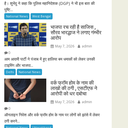
है। शुभेंदु ने कहा कि पुलिस महानिदेशक (DGP) ने भी इस बात की
r
पुष्टि...
e
National News
West Bengal
e
n
भाजपा रच रही है साजिस ,
सौरव भारद्धाज ने लगाए गंम्भीर
आरोप
May 7, 2026
admin
0
आम आदमी पार्टी ने पंजाब में हुए हालिया बम धमाकों को लेकर उनकी
टाइमिंग और भाजपा...
Delhi
National News
वर्क फ्रॉम होम के नाम की
लाखो की ठगी , एसटीएफ ने
आरोपी को धर दबोचा
May 7, 2026
admin
0
ऑनलाइन निवेश और वर्क फ्रॉम होम के नाम पर लोगों को झांसे में लेकर
ठगी करने...
National News
Uttarakhand