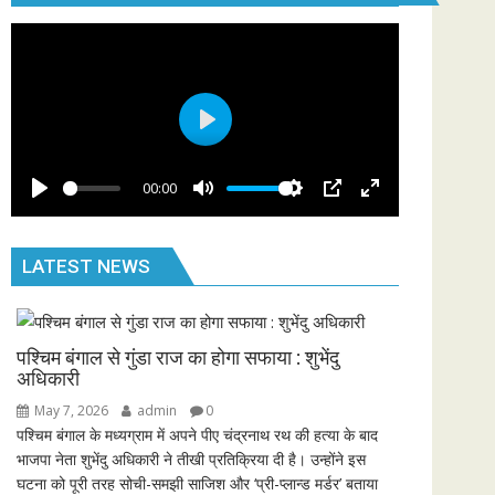
i
r
n
f
g
u
s
l
l
P
s
l
c
00:00
a
r
P
M
S
P
E
y
e
l
u
e
I
n
e
LATEST NEWS
a
t
t
P
t
n
y
e
t
e
i
r
n
f
पश्चिम बंगाल से गुंडा राज का होगा सफाया : शुभेंदु
g
u
अधिकारी
s
l
May 7, 2026
admin
0
l
पश्चिम बंगाल के मध्यग्राम में अपने पीए चंद्रनाथ रथ की हत्या के बाद
भाजपा नेता शुभेंदु अधिकारी ने तीखी प्रतिक्रिया दी है। उन्होंने इस
s
घटना को पूरी तरह सोची-समझी साजिश और ‘प्री-प्लान्ड मर्डर’ बताया
c