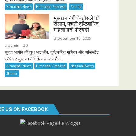
Himachal News
Himachal Pradesh
Shimla
मुस्कान नेगी के हौसले को
सलाम, पहली दृष्टिबाधित
महिला बनी पीएचडी
December 15, 2025
admin
0
चुनाव आयोग की यूथ आइकॉन, दृष्टिबाधित गायिका और असिस्टेंट
प्रोफेसर मुस्कान नेगी के नाम एक और...
Himachal News
Himachal Pradesh
National News
Shimla
KE US ON FACEBOOK