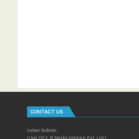
CONTACT US
Indian Bulletin
(Unit Of V .R Media Venture Pvt. Ltd.)