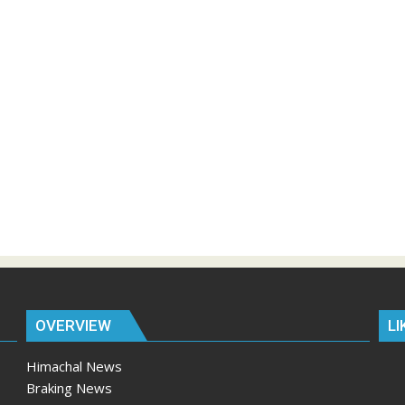
OVERVIEW
LI
Himachal News
Braking News