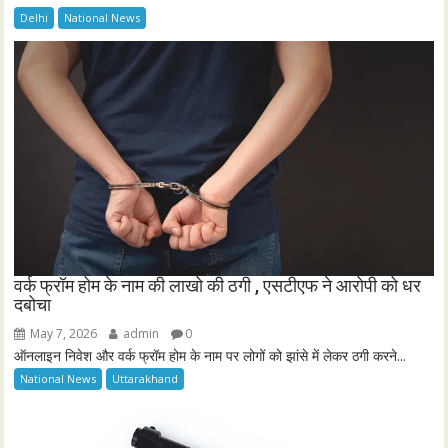
Delhi
National News
वर्क फ्रॉम होम के नाम की लाखो की ठगी , एसटीएफ ने आरोपी को धर
दबोचा
May 7, 2026
admin
0
ऑनलाइन निवेश और वर्क फ्रॉम होम के नाम पर लोगों को झांसे में लेकर ठगी करने...
National News
Uttarakhand