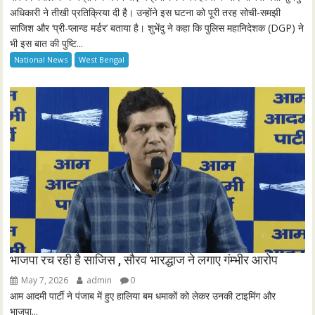
l
अधिकारी ने तीखी प्रतिक्रिया दी है। उन्होंने इस घटना को पूरी तरह सोची-समझी
साजिश और ‘प्री-प्लान्ड मर्डर’ बताया है। शुभेंदु ने कहा कि पुलिस महानिदेशक (DGP) ने
s
भी इस बात की पुष्टि...
c
National News
West Bengal
r
e
e
n
भाजपा रच रही है साजिस , सौरव भारद्धाज ने लगाए गंम्भीर आरोप
May 7, 2026
admin
0
आम आदमी पार्टी ने पंजाब में हुए हालिया बम धमाकों को लेकर उनकी टाइमिंग और
भाजपा...