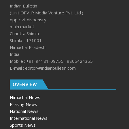
Indian Bulletin
(Unit Of V .R Media Venture Pvt. Ltd.)
opp civil dispensry
main market
Chhotta Shimla
Shimla - 171001
Himachal Pradesh
India
Mobile : +91-94181-09755 , 9805424355
E-mail : editor@indianbulletin.com
OVERVIEW
Himachal News
Braking News
National News
International News
Sports News