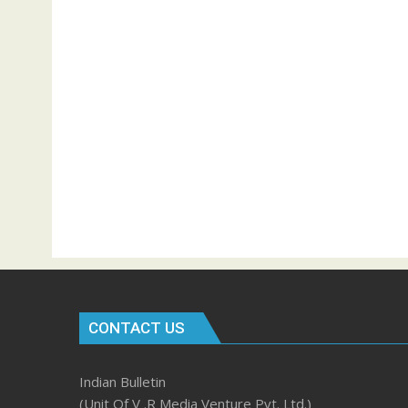
CONTACT US
Indian Bulletin
(Unit Of V .R Media Venture Pvt. Ltd.)