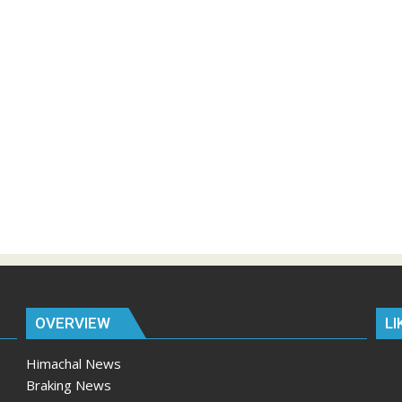
OVERVIEW
LI
Himachal News
Braking News