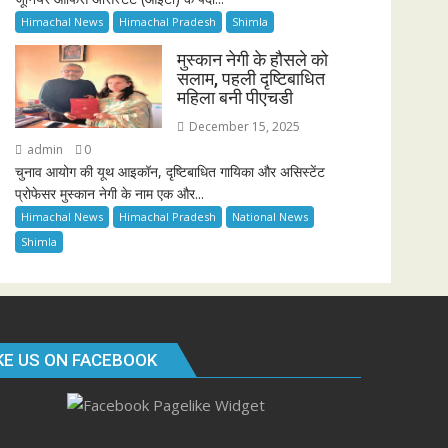
Himachal News
Himachal Pradesh
Shimla
मुस्कान नेगी के हौसले को
सलाम, पहली दृष्टिबाधित
महिला बनी पीएचडी
December 15, 2025
admin
0
चुनाव आयोग की यूथ आइकॉन, दृष्टिबाधित गायिका और असिस्टेंट
प्रोफेसर मुस्कान नेगी के नाम एक और...
Himachal News
Himachal Pradesh
National News
Shimla
KE US ON FACEBOOK