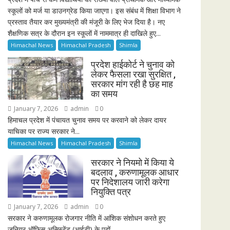
स्कूलों को मर्ज या डाउनग्रेड किया जाएगा। इस संबंध में शिक्षा विभाग ने
प्रस्ताव तैयार कर मुख्यमंत्री की मंजूरी के लिए भेज दिया है। नए
शैक्षणिक सत्र के दौरान इन स्कूलों में नाममात्र ही दाखिले हुए...
Himachal News
Himachal Pradesh
Shimla
प्रदेश हाईकोर्ट ने चुनाव को
लेकर फैसला रखा सुरक्षित ,
सरकार मांग रही है छह माह
का समय
January 7, 2026
admin
0
हिमाचल प्रदेश में पंचायत चुनाव समय पर करवाने को लेकर दायर
याचिका पर राज्य सरकार ने...
Himachal News
Himachal Pradesh
Shimla
सरकार ने नियमो में किया ये
बदलाव , करुणामूलक आधार
पर निदेशालय जारी करेगा
नियुक्ति पत्र
January 7, 2026
admin
0
सरकार ने करुणामूलक रोजगार नीति में आंशिक संशोधन करते हुए
जूनियर ऑफिस असिस्टेंट (आईटी) के पदों...