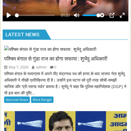
r
a
e
y
01:07
e
P
M
S
P
E
n
l
u
e
I
n
LATEST NEWS
a
t
t
P
t
y
e
t
e
i
r
n
f
पश्चिम बंगाल से गुंडा राज का होगा सफाया : शुभेंदु अधिकारी
g
u
May 7, 2026
admin
0
s
l
पश्चिम बंगाल के मध्यग्राम में अपने पीए चंद्रनाथ रथ की हत्या के बाद भाजपा नेता शुभेंदु
l
अधिकारी ने तीखी प्रतिक्रिया दी है। उन्होंने इस घटना को पूरी तरह सोची-समझी
साजिश और ‘प्री-प्लान्ड मर्डर’ बताया है। शुभेंदु ने कहा कि पुलिस महानिदेशक (DGP) ने
s
भी इस बात की पुष्टि...
c
National News
West Bengal
r
e
e
n