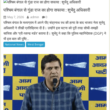
i
r
n
f
पश्चिम बंगाल से गुंडा राज का होगा सफाया : शुभेंदु अधिकारी
g
u
May 7, 2026
admin
0
s
l
पश्चिम बंगाल के मध्यग्राम में अपने पीए चंद्रनाथ रथ की हत्या के बाद भाजपा नेता शुभेंदु
l
अधिकारी ने तीखी प्रतिक्रिया दी है। उन्होंने इस घटना को पूरी तरह सोची-समझी
साजिश और ‘प्री-प्लान्ड मर्डर’ बताया है। शुभेंदु ने कहा कि पुलिस महानिदेशक (DGP) ने
s
भी इस बात की पुष्टि...
c
National News
West Bengal
r
e
e
n