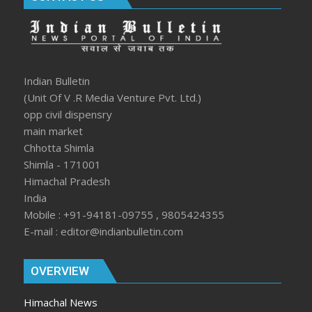
Indian Bulletin
(Unit Of V .R Media Venture Pvt. Ltd.)
opp civil dispensry
main market
Chhotta Shimla
Shimla - 171001
Himachal Pradesh
India
Mobile : +91-94181-09755 , 9805424355
E-mail : editor@indianbulletin.com
OVERVIEW
Himachal News