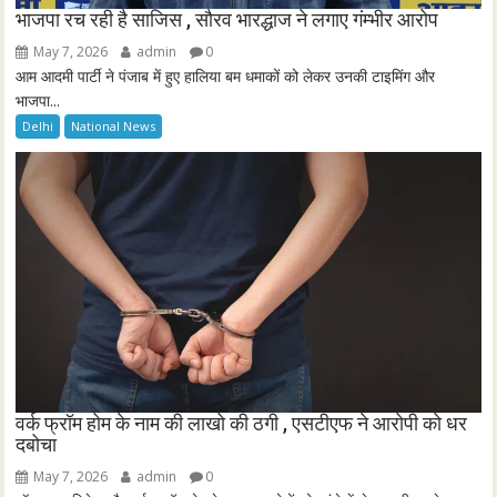
भाजपा रच रही है साजिस , सौरव भारद्धाज ने लगाए गंम्भीर आरोप
May 7, 2026
admin
0
आम आदमी पार्टी ने पंजाब में हुए हालिया बम धमाकों को लेकर उनकी टाइमिंग और
भाजपा...
Delhi
National News
वर्क फ्रॉम होम के नाम की लाखो की ठगी , एसटीएफ ने आरोपी को धर
दबोचा
May 7, 2026
admin
0