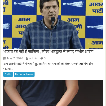
n
भाजपा रच रही है साजिस , सौरव भारद्धाज ने लगाए गंम्भीर आरोप
May 7, 2026
admin
0
आम आदमी पार्टी ने पंजाब में हुए हालिया बम धमाकों को लेकर उनकी टाइमिंग और
भाजपा...
Delhi
National News