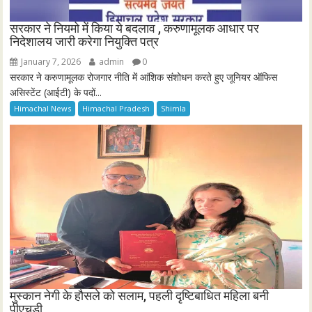
सरकार ने नियमो में किया ये बदलाव , करुणामूलक आधार पर
निदेशालय जारी करेगा नियुक्ति पत्र
January 7, 2026
admin
0
सरकार ने करुणामूलक रोजगार नीति में आंशिक संशोधन करते हुए जूनियर ऑफिस
असिस्टेंट (आईटी) के पदों...
Himachal News
Himachal Pradesh
Shimla
मुस्कान नेगी के हौसले को सलाम, पहली दृष्टिबाधित महिला बनी
पीएचडी