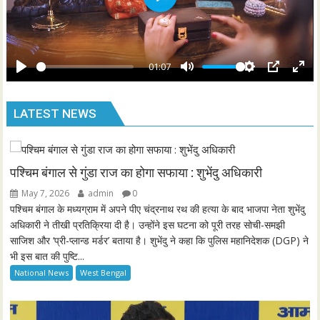
P
c
l
r
a
e
y
01:07
e
P
M
S
P
E
n
l
u
e
I
n
LATEST NEWS
a
t
t
P
t
y
e
t
e
i
r
n
f
पश्चिम बंगाल से गुंडा राज का होगा सफाया : शुभेंदु अधिकारी
g
u
May 7, 2026
admin
0
s
l
पश्चिम बंगाल के मध्यग्राम में अपने पीए चंद्रनाथ रथ की हत्या के बाद भाजपा नेता शुभेंदु
l
अधिकारी ने तीखी प्रतिक्रिया दी है। उन्होंने इस घटना को पूरी तरह सोची-समझी
साजिश और ‘प्री-प्लान्ड मर्डर’ बताया है। शुभेंदु ने कहा कि पुलिस महानिदेशक (DGP) ने
s
भी इस बात की पुष्टि...
c
National News
West Bengal
r
e
e