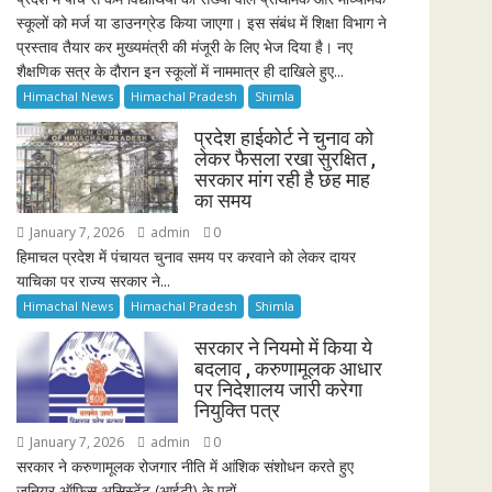
स्कूलों को मर्ज या डाउनग्रेड किया जाएगा। इस संबंध में शिक्षा विभाग ने
प्रस्ताव तैयार कर मुख्यमंत्री की मंजूरी के लिए भेज दिया है। नए
शैक्षणिक सत्र के दौरान इन स्कूलों में नाममात्र ही दाखिले हुए...
Himachal News
Himachal Pradesh
Shimla
प्रदेश हाईकोर्ट ने चुनाव को
लेकर फैसला रखा सुरक्षित ,
सरकार मांग रही है छह माह
का समय
January 7, 2026
admin
0
हिमाचल प्रदेश में पंचायत चुनाव समय पर करवाने को लेकर दायर
याचिका पर राज्य सरकार ने...
Himachal News
Himachal Pradesh
Shimla
सरकार ने नियमो में किया ये
बदलाव , करुणामूलक आधार
पर निदेशालय जारी करेगा
नियुक्ति पत्र
January 7, 2026
admin
0
सरकार ने करुणामूलक रोजगार नीति में आंशिक संशोधन करते हुए
जूनियर ऑफिस असिस्टेंट (आईटी) के पदों...