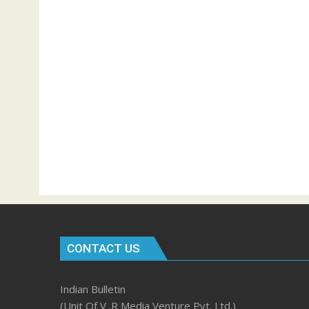
CONTACT US
Indian Bulletin
(Unit Of V .R Media Venture Pvt. Ltd.)