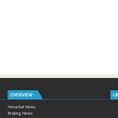
OVERVIEW
LI
Himachal News
Braking News