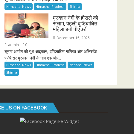
Himachal News
Himachal Pradesh
Shimla
मुस्कान नेगी के हौसले को
सलाम, पहली दृष्टिबाधित
महिला बनी पीएचडी
December 15, 2025
admin
0
चुनाव आयोग की यूथ आइकॉन, दृष्टिबाधित गायिका और असिस्टेंट
प्रोफेसर मुस्कान नेगी के नाम एक और...
Himachal News
Himachal Pradesh
National News
Shimla
KE US ON FACEBOOK