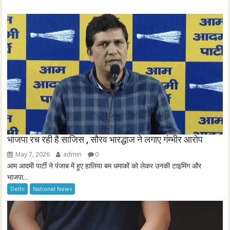
e
e
n
भाजपा रच रही है साजिस , सौरव भारद्धाज ने लगाए गंम्भीर आरोप
May 7, 2026
admin
0
आम आदमी पार्टी ने पंजाब में हुए हालिया बम धमाकों को लेकर उनकी टाइमिंग और
भाजपा...
Delhi
National News