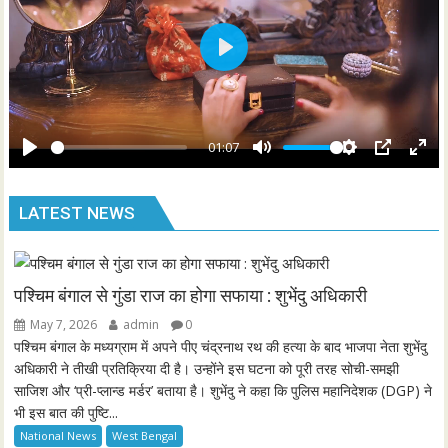
s
l
l
s
P
c
l
r
a
e
y
01:07
e
P
M
S
P
E
n
l
u
e
I
n
LATEST NEWS
a
t
t
P
t
y
e
t
e
i
r
n
f
पश्चिम बंगाल से गुंडा राज का होगा सफाया : शुभेंदु अधिकारी
g
u
May 7, 2026
admin
0
s
l
पश्चिम बंगाल के मध्यग्राम में अपने पीए चंद्रनाथ रथ की हत्या के बाद भाजपा नेता शुभेंदु
l
अधिकारी ने तीखी प्रतिक्रिया दी है। उन्होंने इस घटना को पूरी तरह सोची-समझी
साजिश और ‘प्री-प्लान्ड मर्डर’ बताया है। शुभेंदु ने कहा कि पुलिस महानिदेशक (DGP) ने
s
भी इस बात की पुष्टि...
c
National News
West Bengal
r