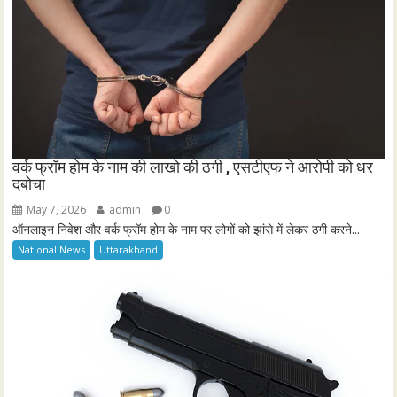
वर्क फ्रॉम होम के नाम की लाखो की ठगी , एसटीएफ ने आरोपी को धर
दबोचा
May 7, 2026
admin
0
ऑनलाइन निवेश और वर्क फ्रॉम होम के नाम पर लोगों को झांसे में लेकर ठगी करने...
National News
Uttarakhand