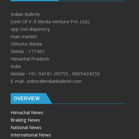
Indian Bulletin
(Unit Of V .R Media Venture Pvt. Ltd.)
opp civil dispensry
main market
Chhotta Shimla
Shimla - 171001
Himachal Pradesh
India
Mobile : +91-94181-09755 , 9805424355
E-mail : editor@indianbulletin.com
OVERVIEW
Himachal News
Braking News
National News
International News