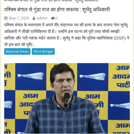
i
r
n
f
पश्चिम बंगाल से गुंडा राज का होगा सफाया : शुभेंदु अधिकारी
g
u
May 7, 2026
admin
0
s
l
पश्चिम बंगाल के मध्यग्राम में अपने पीए चंद्रनाथ रथ की हत्या के बाद भाजपा नेता शुभेंदु
l
अधिकारी ने तीखी प्रतिक्रिया दी है। उन्होंने इस घटना को पूरी तरह सोची-समझी
साजिश और ‘प्री-प्लान्ड मर्डर’ बताया है। शुभेंदु ने कहा कि पुलिस महानिदेशक (DGP) ने
s
भी इस बात की पुष्टि...
c
National News
West Bengal
r
e
e
n