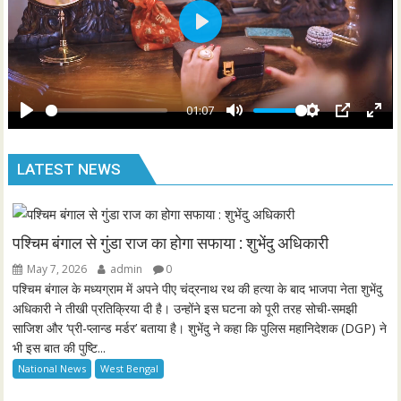
l
s
P
c
l
r
a
e
y
01:07
e
P
M
S
P
E
n
l
u
e
I
n
LATEST NEWS
a
t
t
P
t
y
e
t
e
i
r
n
f
पश्चिम बंगाल से गुंडा राज का होगा सफाया : शुभेंदु अधिकारी
g
u
May 7, 2026
admin
0
s
l
पश्चिम बंगाल के मध्यग्राम में अपने पीए चंद्रनाथ रथ की हत्या के बाद भाजपा नेता शुभेंदु
l
अधिकारी ने तीखी प्रतिक्रिया दी है। उन्होंने इस घटना को पूरी तरह सोची-समझी
साजिश और ‘प्री-प्लान्ड मर्डर’ बताया है। शुभेंदु ने कहा कि पुलिस महानिदेशक (DGP) ने
s
भी इस बात की पुष्टि...
c
National News
West Bengal
r
e