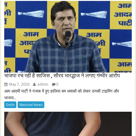
e
n
भाजपा रच रही है साजिस , सौरव भारद्धाज ने लगाए गंम्भीर आरोप
May 7, 2026
admin
0
आम आदमी पार्टी ने पंजाब में हुए हालिया बम धमाकों को लेकर उनकी टाइमिंग और
भाजपा...
Delhi
National News