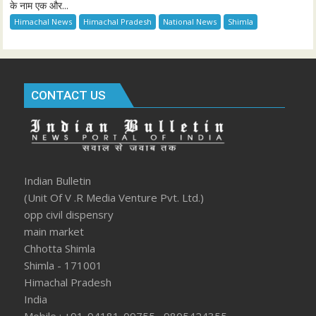
के नाम एक और...
Himachal News
Himachal Pradesh
National News
Shimla
CONTACT US
Indian Bulletin
(Unit Of V .R Media Venture Pvt. Ltd.)
opp civil dispensry
main market
Chhotta Shimla
Shimla - 171001
Himachal Pradesh
India