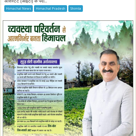
असिस्टेंट (आईटी) के पदों...
Himachal News
Himachal Pradesh
Shimla