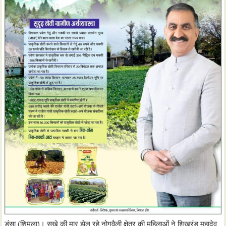
डंसा (शिमला)। सूखे की मार झेल रहे नोगवैली क्षेत्र की महिलाओं ने शिखरंडू महादेव