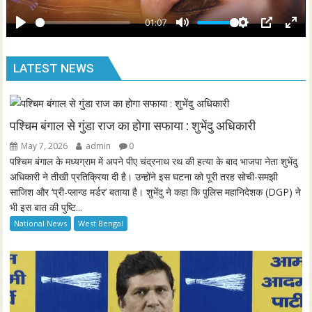
a
e
y
01:07
e
P
M
S
P
E
n
l
u
e
I
n
LATEST NEWS
a
t
t
P
t
y
e
t
e
i
r
n
f
पश्चिम बंगाल से गुंडा राज का होगा सफाया : शुभेंदु अधिकारी
g
u
May 7, 2026
admin
0
s
l
पश्चिम बंगाल के मध्यग्राम में अपने पीए चंद्रनाथ रथ की हत्या के बाद भाजपा नेता शुभेंदु
l
अधिकारी ने तीखी प्रतिक्रिया दी है। उन्होंने इस घटना को पूरी तरह सोची-समझी
साजिश और ‘प्री-प्लान्ड मर्डर’ बताया है। शुभेंदु ने कहा कि पुलिस महानिदेशक (DGP) ने
s
भी इस बात की पुष्टि...
c
National News
West Bengal
r
e
e
n