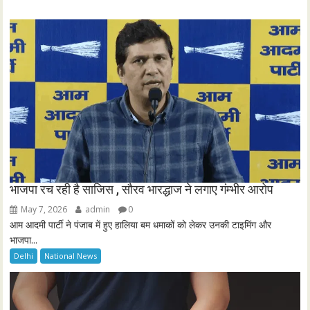
e
e
n
भाजपा रच रही है साजिस , सौरव भारद्धाज ने लगाए गंम्भीर आरोप
May 7, 2026
admin
0
आम आदमी पार्टी ने पंजाब में हुए हालिया बम धमाकों को लेकर उनकी टाइमिंग और
भाजपा...
Delhi
National News