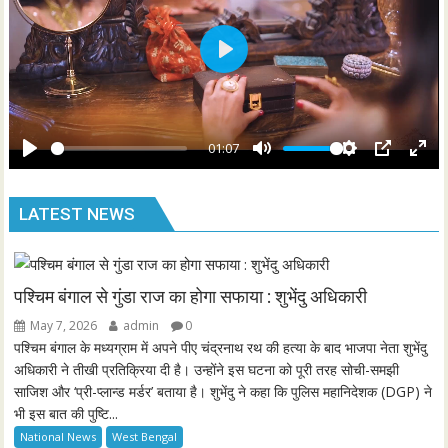
s
l
l
s
P
c
l
r
a
e
y
01:07
e
P
M
S
P
E
n
l
u
e
I
n
LATEST NEWS
a
t
t
P
t
y
e
t
e
i
r
n
f
पश्चिम बंगाल से गुंडा राज का होगा सफाया : शुभेंदु अधिकारी
g
u
May 7, 2026
admin
0
s
l
पश्चिम बंगाल के मध्यग्राम में अपने पीए चंद्रनाथ रथ की हत्या के बाद भाजपा नेता शुभेंदु
l
अधिकारी ने तीखी प्रतिक्रिया दी है। उन्होंने इस घटना को पूरी तरह सोची-समझी
साजिश और ‘प्री-प्लान्ड मर्डर’ बताया है। शुभेंदु ने कहा कि पुलिस महानिदेशक (DGP) ने
s
भी इस बात की पुष्टि...
c
National News
West Bengal
r