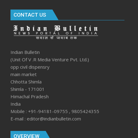
CONTACT US
Indian Bulletin
(Unit Of V .R Media Venture Pvt. Ltd.)
opp civil dispensry
main market
Chhotta Shimla
Shimla - 171001
Himachal Pradesh
India
Mobile : +91-94181-09755 , 9805424355
E-mail : editor@indianbulletin.com
OVERVIEW