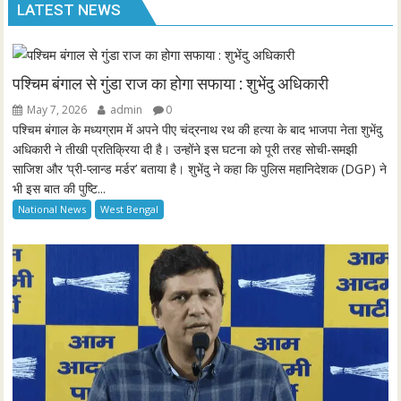
LATEST NEWS
a
t
t
P
t
y
e
t
e
i
r
n
f
पश्चिम बंगाल से गुंडा राज का होगा सफाया : शुभेंदु अधिकारी
g
u
May 7, 2026
admin
0
s
l
पश्चिम बंगाल के मध्यग्राम में अपने पीए चंद्रनाथ रथ की हत्या के बाद भाजपा नेता शुभेंदु
l
अधिकारी ने तीखी प्रतिक्रिया दी है। उन्होंने इस घटना को पूरी तरह सोची-समझी
साजिश और ‘प्री-प्लान्ड मर्डर’ बताया है। शुभेंदु ने कहा कि पुलिस महानिदेशक (DGP) ने
s
भी इस बात की पुष्टि...
c
National News
West Bengal
r
e
e
n