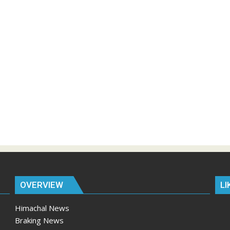
OVERVIEW
LI
Himachal News
Braking News