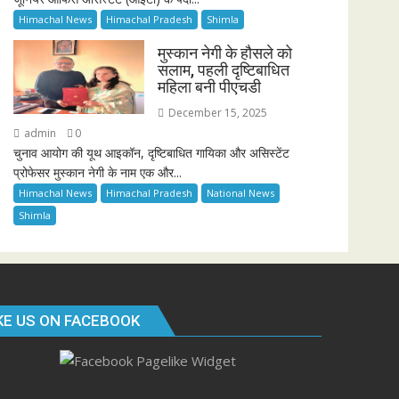
Himachal News
Himachal Pradesh
Shimla
मुस्कान नेगी के हौसले को
सलाम, पहली दृष्टिबाधित
महिला बनी पीएचडी
December 15, 2025
admin
0
चुनाव आयोग की यूथ आइकॉन, दृष्टिबाधित गायिका और असिस्टेंट
प्रोफेसर मुस्कान नेगी के नाम एक और...
Himachal News
Himachal Pradesh
National News
Shimla
KE US ON FACEBOOK