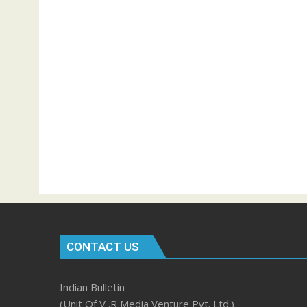
CONTACT US
Indian Bulletin
(Unit Of V .R Media Venture Pvt. Ltd.)