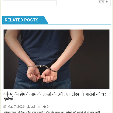
navigation
टोली
RELATED POSTS
वर्क फ्रॉम होम के नाम की लाखो की ठगी , एसटीएफ ने आरोपी को धर
दबोचा
May 7, 2026
admin
0
ऑनलाइन निवेश और वर्क फ्रॉम होम के नाम पर लोगों को झांसे में लेकर ठगी