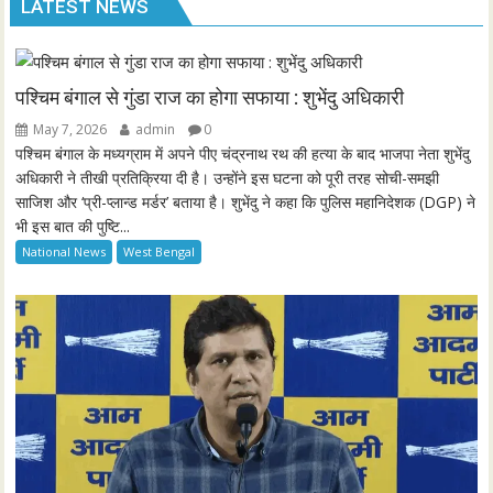
LATEST NEWS
a
t
t
P
t
y
e
t
e
i
r
n
f
पश्चिम बंगाल से गुंडा राज का होगा सफाया : शुभेंदु अधिकारी
g
u
May 7, 2026
admin
0
s
l
पश्चिम बंगाल के मध्यग्राम में अपने पीए चंद्रनाथ रथ की हत्या के बाद भाजपा नेता शुभेंदु
l
अधिकारी ने तीखी प्रतिक्रिया दी है। उन्होंने इस घटना को पूरी तरह सोची-समझी
साजिश और ‘प्री-प्लान्ड मर्डर’ बताया है। शुभेंदु ने कहा कि पुलिस महानिदेशक (DGP) ने
s
भी इस बात की पुष्टि...
c
National News
West Bengal
r
e
e
n