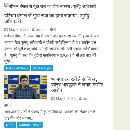
i
r
n
f
पश्चिम बंगाल से गुंडा राज का होगा सफाया : शुभेंदु
g
u
अधिकारी
s
l
May 7, 2026
admin
0
l
पश्चिम बंगाल के मध्यग्राम में अपने पीए चंद्रनाथ रथ की हत्या के बाद
भाजपा नेता शुभेंदु अधिकारी ने तीखी प्रतिक्रिया दी है। उन्होंने इस
s
घटना को पूरी तरह सोची-समझी साजिश और ‘प्री-प्लान्ड मर्डर’ बताया
c
है। शुभेंदु ने कहा कि पुलिस महानिदेशक (DGP) ने भी इस बात की
r
पुष्टि...
e
National News
West Bengal
e
n
भाजपा रच रही है साजिस ,
सौरव भारद्धाज ने लगाए गंम्भीर
आरोप
May 7, 2026
admin
0
आम आदमी पार्टी ने पंजाब में हुए हालिया बम धमाकों को लेकर उनकी
टाइमिंग और भाजपा...
Delhi
National News