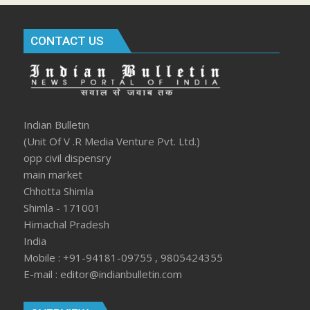
CONTACT US
Indian Bulletin
(Unit Of V .R Media Venture Pvt. Ltd.)
opp civil dispensry
main market
Chhotta Shimla
Shimla - 171001
Himachal Pradesh
India
Mobile : +91-94181-09755 , 9805424355
E-mail : editor@indianbulletin.com