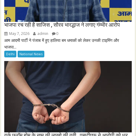
भाजपा रच रही है साजिस , सौरव भारद्धाज ने लगाए गंम्भीर आरोप
May 7, 2026
admin
0
आम आदमी पार्टी ने पंजाब में हुए हालिया बम धमाकों को लेकर उनकी टाइमिंग और
भाजपा...
Delhi
National News
वर्क फ्रॉम होम के नाम की लाखो की ठगी , एसटीएफ ने आरोपी को धर