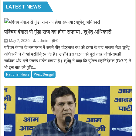
l
u
e
I
n
LATEST NEWS
a
t
t
P
t
y
e
t
e
i
r
n
f
पश्चिम बंगाल से गुंडा राज का होगा सफाया : शुभेंदु अधिकारी
g
u
May 7, 2026
admin
0
s
l
पश्चिम बंगाल के मध्यग्राम में अपने पीए चंद्रनाथ रथ की हत्या के बाद भाजपा नेता शुभेंदु
l
अधिकारी ने तीखी प्रतिक्रिया दी है। उन्होंने इस घटना को पूरी तरह सोची-समझी
साजिश और ‘प्री-प्लान्ड मर्डर’ बताया है। शुभेंदु ने कहा कि पुलिस महानिदेशक (DGP) ने
s
भी इस बात की पुष्टि...
c
National News
West Bengal
r
e
e
n