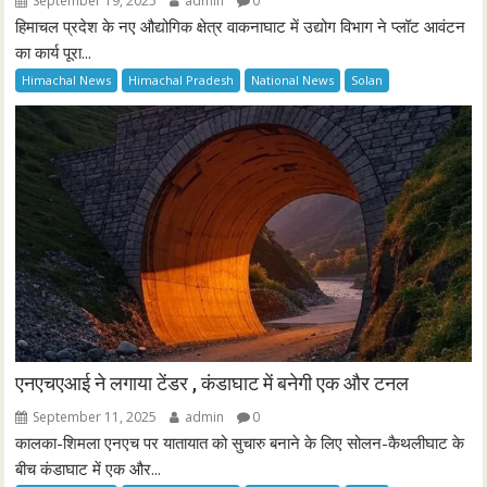
September 19, 2025
admin
0
हिमाचल प्रदेश के नए औद्योगिक क्षेत्र वाकनाघाट में उद्योग विभाग ने प्लॉट आवंटन
का कार्य पूरा...
Himachal News
Himachal Pradesh
National News
Solan
एनएचएआई ने लगाया टेंडर , कंडाघाट में बनेगी एक और टनल
September 11, 2025
admin
0
कालका-शिमला एनएच पर यातायात को सुचारु बनाने के लिए सोलन-कैथलीघाट के
बीच कंडाघाट में एक और...