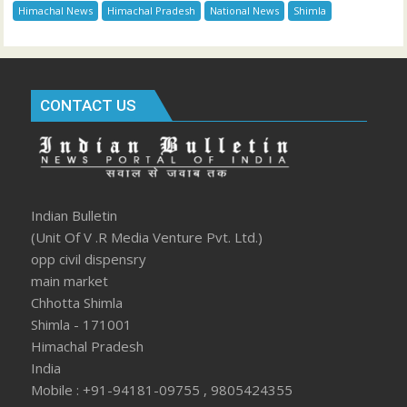
Himachal News
Himachal Pradesh
National News
Shimla
CONTACT US
Indian Bulletin
(Unit Of V .R Media Venture Pvt. Ltd.)
opp civil dispensry
main market
Chhotta Shimla
Shimla - 171001
Himachal Pradesh
India
Mobile : +91-94181-09755 , 9805424355