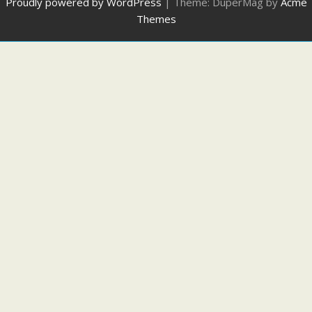
Proudly powered by WordPress
|
Theme: DuperMag by
Acme
Themes