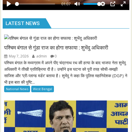
y
01:07
e
P
M
S
P
E
n
l
u
e
I
n
LATEST NEWS
a
t
t
P
t
y
e
t
e
i
r
n
f
पश्चिम बंगाल से गुंडा राज का होगा सफाया : शुभेंदु अधिकारी
g
u
May 7, 2026
admin
0
s
l
पश्चिम बंगाल के मध्यग्राम में अपने पीए चंद्रनाथ रथ की हत्या के बाद भाजपा नेता शुभेंदु
l
अधिकारी ने तीखी प्रतिक्रिया दी है। उन्होंने इस घटना को पूरी तरह सोची-समझी
साजिश और ‘प्री-प्लान्ड मर्डर’ बताया है। शुभेंदु ने कहा कि पुलिस महानिदेशक (DGP) ने
s
भी इस बात की पुष्टि...
c
National News
West Bengal
r
e
e
n