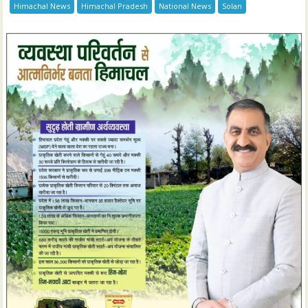
Himachal News
Himachal Pradesh
National News
Solan