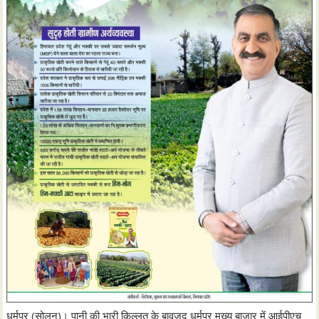
धर्मपुर (सोलन)। पानी की भारी किल्लत के बावजूद धर्मपुर मुख्य बाजार में आईपीएच