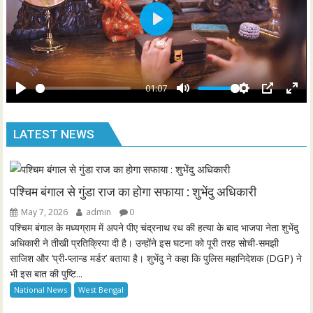
l
s
P
c
l
r
a
e
y
01:07
e
P
M
S
P
E
n
l
u
e
I
n
LATEST NEWS
a
t
t
P
t
y
e
t
e
i
r
n
f
पश्चिम बंगाल से गुंडा राज का होगा सफाया : शुभेंदु अधिकारी
g
u
May 7, 2026
admin
0
s
l
पश्चिम बंगाल के मध्यग्राम में अपने पीए चंद्रनाथ रथ की हत्या के बाद भाजपा नेता शुभेंदु
l
अधिकारी ने तीखी प्रतिक्रिया दी है। उन्होंने इस घटना को पूरी तरह सोची-समझी
साजिश और ‘प्री-प्लान्ड मर्डर’ बताया है। शुभेंदु ने कहा कि पुलिस महानिदेशक (DGP) ने
s
भी इस बात की पुष्टि...
c
National News
West Bengal
r
e