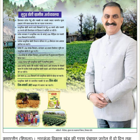
कुमारसैन (शिमला)। नारकंडा विकास खंड की ग्राम पंचायत जरोल में दो दिन तक