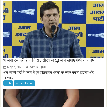
e
n
भाजपा रच रही है साजिस , सौरव भारद्धाज ने लगाए गंम्भीर आरोप
May 7, 2026
admin
0
आम आदमी पार्टी ने पंजाब में हुए हालिया बम धमाकों को लेकर उनकी टाइमिंग और
भाजपा...
Delhi
National News