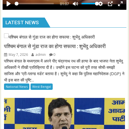
y
01:07
e
P
M
S
P
E
n
l
u
e
I
n
LATEST NEWS
a
t
t
P
t
y
e
t
e
i
r
n
f
पश्चिम बंगाल से गुंडा राज का होगा सफाया : शुभेंदु अधिकारी
g
u
May 7, 2026
admin
0
s
l
पश्चिम बंगाल के मध्यग्राम में अपने पीए चंद्रनाथ रथ की हत्या के बाद भाजपा नेता शुभेंदु
l
अधिकारी ने तीखी प्रतिक्रिया दी है। उन्होंने इस घटना को पूरी तरह सोची-समझी
साजिश और ‘प्री-प्लान्ड मर्डर’ बताया है। शुभेंदु ने कहा कि पुलिस महानिदेशक (DGP) ने
s
भी इस बात की पुष्टि...
c
National News
West Bengal
r
e
e
n