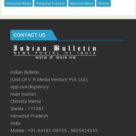
Himachal News
Himachal Pradesh
National News
Shimla
CONTACT US
Indian Bulletin
(Unit Of V .R Media Venture Pvt. Ltd.)
opp civil dispensry
main market
Chhotta Shimla
Shimla - 171001
Himachal Pradesh
India
Mobile : +91-94181-09755 , 9805424355