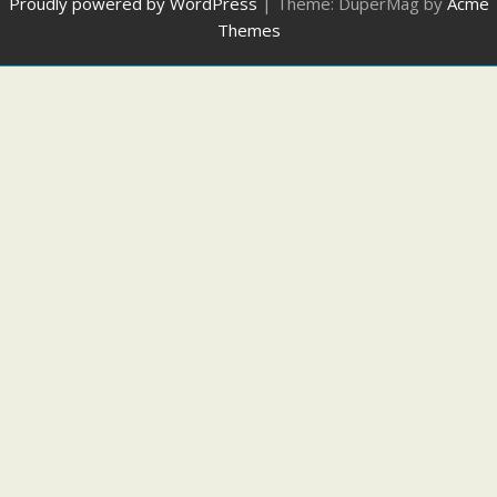
Proudly powered by WordPress
|
Theme: DuperMag by
Acme
Themes