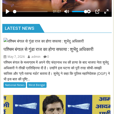
a
e
y
01:07
e
P
M
S
P
E
n
l
u
e
I
n
LATEST NEWS
a
t
t
P
t
y
e
t
e
i
r
n
f
पश्चिम बंगाल से गुंडा राज का होगा सफाया : शुभेंदु अधिकारी
g
u
May 7, 2026
admin
0
s
l
पश्चिम बंगाल के मध्यग्राम में अपने पीए चंद्रनाथ रथ की हत्या के बाद भाजपा नेता शुभेंदु
l
अधिकारी ने तीखी प्रतिक्रिया दी है। उन्होंने इस घटना को पूरी तरह सोची-समझी
साजिश और ‘प्री-प्लान्ड मर्डर’ बताया है। शुभेंदु ने कहा कि पुलिस महानिदेशक (DGP) ने
s
भी इस बात की पुष्टि...
c
National News
West Bengal
r
e
e
n