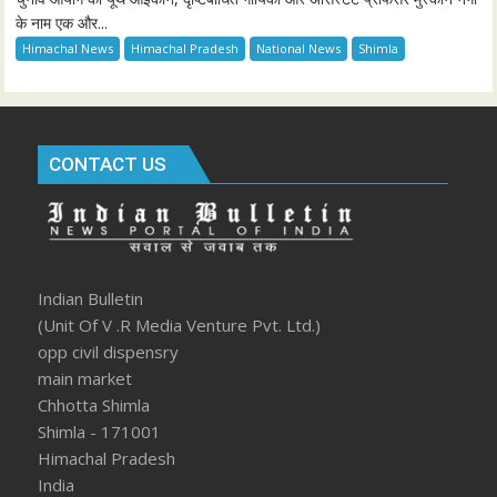
के नाम एक और...
Himachal News
Himachal Pradesh
National News
Shimla
CONTACT US
Indian Bulletin
(Unit Of V .R Media Venture Pvt. Ltd.)
opp civil dispensry
main market
Chhotta Shimla
Shimla - 171001
Himachal Pradesh
India