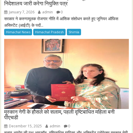
निदेशालय जारी करेगा नियुक्ति पत्र
January 7, 2026
admin
0
सरकार ने करुणामूलक रोजगार नीति में आंशिक संशोधन करते हुए जूनियर ऑफिस
असिस्टेंट (आईटी) के पदों...
Himachal News
Himachal Pradesh
Shimla
मुस्कान नेगी के हौसले को सलाम, पहली दृष्टिबाधित महिला बनी
पीएचडी
December 15, 2025
admin
0
चुनाव आयोग की यूथ आइकॉन, दृष्टिबाधित गायिका और असिस्टेंट प्रोफेसर मुस्कान नेगी