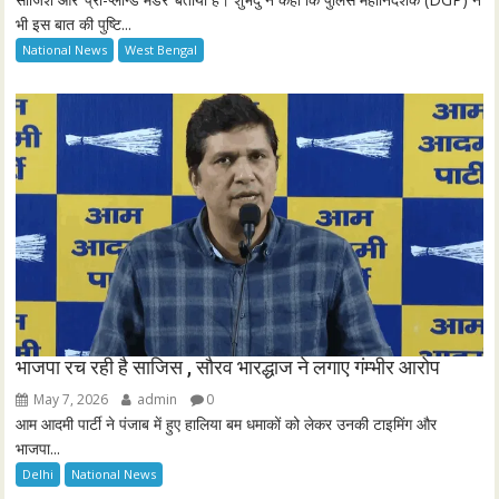
s
भी इस बात की पुष्टि...
c
National News
West Bengal
r
e
e
n
भाजपा रच रही है साजिस , सौरव भारद्धाज ने लगाए गंम्भीर आरोप
May 7, 2026
admin
0
आम आदमी पार्टी ने पंजाब में हुए हालिया बम धमाकों को लेकर उनकी टाइमिंग और
भाजपा...
Delhi
National News