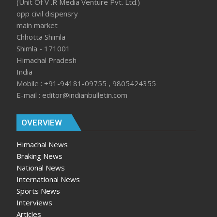
(Unit Of V .R Media Venture Pvt. Ltd.)
opp civil dispensry
main market
Chhotta Shimla
Shimla - 171001
Himachal Pradesh
India
Mobile : +91-94181-09755 , 9805424355
E-mail : editor@indianbulletin.com
OVERVIEW
Himachal News
Braking News
National News
International News
Sports News
Interviews
Articles