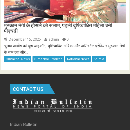
मुस्कान नेगी के हौसले को सलाम, पहली दृष्टिबाधित महिला बनी
पीएचडी
December 15, 2025
admin
0
चुनाव आयोग की यूथ आइकॉन, दृष्टिबाधित गायिका और असिस्टेंट प्रोफेसर मुस्कान नेगी
के नाम एक और...
Himachal News
Himachal Pradesh
National News
Shimla
CONTACT US
Indian Bulletin