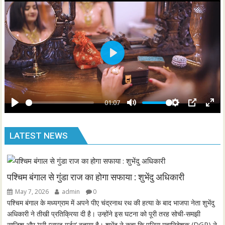
n
f
g
u
s
l
l
s
P
c
l
r
a
e
y
01:07
e
P
M
S
P
E
n
l
u
e
I
n
LATEST NEWS
a
t
t
P
t
y
e
t
e
i
r
n
f
पश्चिम बंगाल से गुंडा राज का होगा सफाया : शुभेंदु अधिकारी
g
u
May 7, 2026
admin
0
s
l
पश्चिम बंगाल के मध्यग्राम में अपने पीए चंद्रनाथ रथ की हत्या के बाद भाजपा नेता शुभेंदु
l
अधिकारी ने तीखी प्रतिक्रिया दी है। उन्होंने इस घटना को पूरी तरह सोची-समझी
साजिश और ‘प्री-प्लान्ड मर्डर’ बताया है। शुभेंदु ने कहा कि पुलिस महानिदेशक (DGP) ने