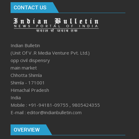
CONTACT US
Indian Bulletin
(Unit Of V .R Media Venture Pvt. Ltd.)
opp civil dispensry
main market
Chhotta Shimla
Shimla - 171001
Himachal Pradesh
India
Mobile : +91-94181-09755 , 9805424355
E-mail : editor@indianbulletin.com
OVERVIEW