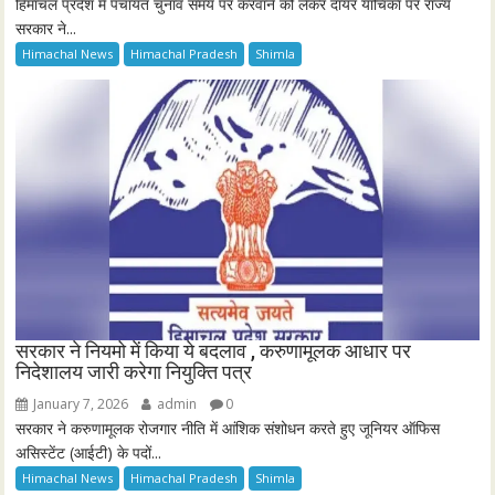
हिमाचल प्रदेश में पंचायत चुनाव समय पर करवाने को लेकर दायर याचिका पर राज्य
सरकार ने...
Himachal News
Himachal Pradesh
Shimla
सरकार ने नियमो में किया ये बदलाव , करुणामूलक आधार पर
निदेशालय जारी करेगा नियुक्ति पत्र
January 7, 2026
admin
0
सरकार ने करुणामूलक रोजगार नीति में आंशिक संशोधन करते हुए जूनियर ऑफिस
असिस्टेंट (आईटी) के पदों...
Himachal News
Himachal Pradesh
Shimla