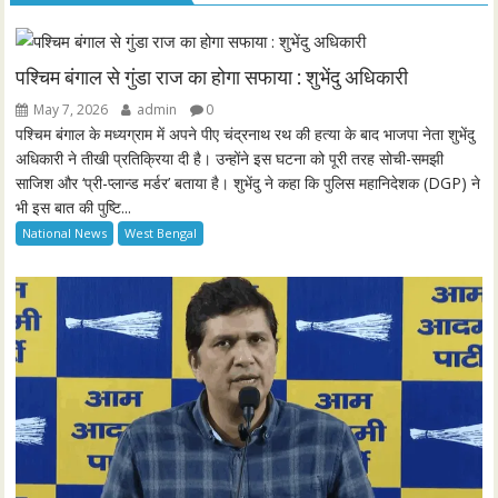
y
e
t
e
i
r
n
f
पश्चिम बंगाल से गुंडा राज का होगा सफाया : शुभेंदु अधिकारी
g
u
May 7, 2026
admin
0
s
l
पश्चिम बंगाल के मध्यग्राम में अपने पीए चंद्रनाथ रथ की हत्या के बाद भाजपा नेता शुभेंदु
l
अधिकारी ने तीखी प्रतिक्रिया दी है। उन्होंने इस घटना को पूरी तरह सोची-समझी
साजिश और ‘प्री-प्लान्ड मर्डर’ बताया है। शुभेंदु ने कहा कि पुलिस महानिदेशक (DGP) ने
s
भी इस बात की पुष्टि...
c
National News
West Bengal
r
e
e
n