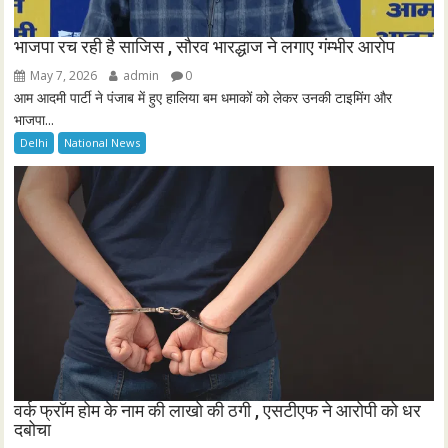
भाजपा रच रही है साजिस , सौरव भारद्धाज ने लगाए गंम्भीर आरोप
May 7, 2026
admin
0
आम आदमी पार्टी ने पंजाब में हुए हालिया बम धमाकों को लेकर उनकी टाइमिंग और
भाजपा...
Delhi
National News
वर्क फ्रॉम होम के नाम की लाखो की ठगी , एसटीएफ ने आरोपी को धर
दबोचा