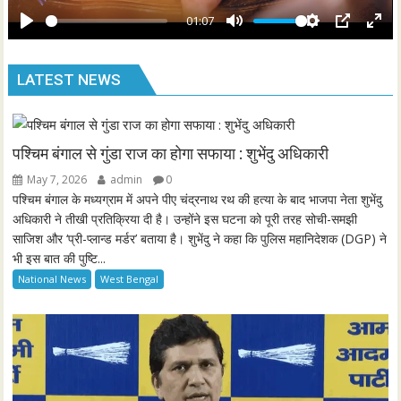
e
y
01:07
e
P
M
S
P
E
n
l
u
e
I
n
LATEST NEWS
a
t
t
P
t
y
e
t
e
i
r
n
f
पश्चिम बंगाल से गुंडा राज का होगा सफाया : शुभेंदु अधिकारी
g
u
May 7, 2026
admin
0
s
l
पश्चिम बंगाल के मध्यग्राम में अपने पीए चंद्रनाथ रथ की हत्या के बाद भाजपा नेता शुभेंदु
l
अधिकारी ने तीखी प्रतिक्रिया दी है। उन्होंने इस घटना को पूरी तरह सोची-समझी
साजिश और ‘प्री-प्लान्ड मर्डर’ बताया है। शुभेंदु ने कहा कि पुलिस महानिदेशक (DGP) ने
s
भी इस बात की पुष्टि...
c
National News
West Bengal
r
e
e
n