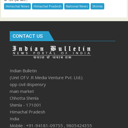
Himachal News
Himachal Pradesh
National News
Shimla
CONTACT US
Indian Bulletin
(Unit Of V .R Media Venture Pvt. Ltd.)
opp civil dispensry
main market
Chhotta Shimla
Shimla - 171001
Himachal Pradesh
India
Mobile : +91-94181-09755 , 9805424355