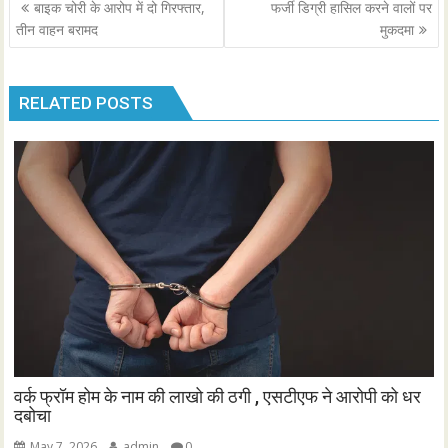
Post
बाइक चोरी के आरोप में दो गिरफ्तार,
फर्जी डिग्री हासिल करने वालों पर
navigation
तीन वाहन बरामद
मुकदमा
RELATED POSTS
वर्क फ्रॉम होम के नाम की लाखो की ठगी , एसटीएफ ने आरोपी को धर
दबोचा
May 7, 2026
admin
0