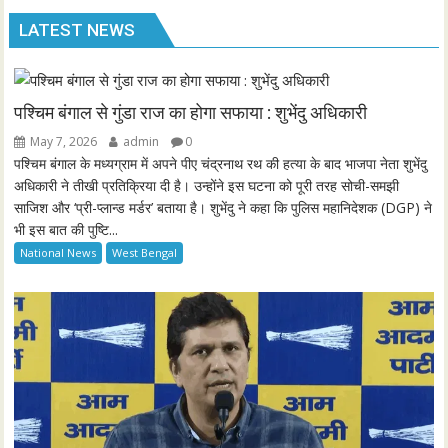
l
u
e
I
n
LATEST NEWS
a
t
t
P
t
y
e
t
e
i
r
n
f
पश्चिम बंगाल से गुंडा राज का होगा सफाया : शुभेंदु अधिकारी
g
u
May 7, 2026
admin
0
s
l
पश्चिम बंगाल के मध्यग्राम में अपने पीए चंद्रनाथ रथ की हत्या के बाद भाजपा नेता शुभेंदु
l
अधिकारी ने तीखी प्रतिक्रिया दी है। उन्होंने इस घटना को पूरी तरह सोची-समझी
साजिश और ‘प्री-प्लान्ड मर्डर’ बताया है। शुभेंदु ने कहा कि पुलिस महानिदेशक (DGP) ने
s
भी इस बात की पुष्टि...
c
National News
West Bengal
r
e
e
n