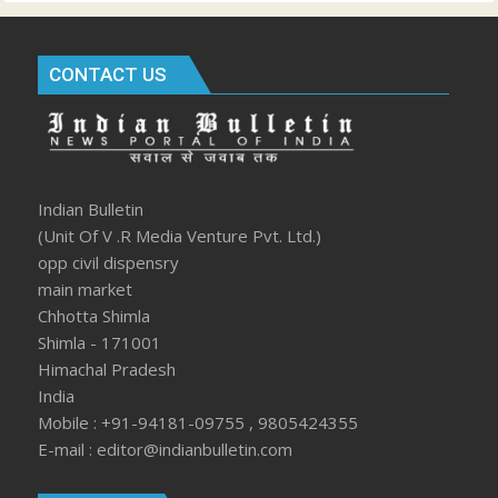
CONTACT US
Indian Bulletin
(Unit Of V .R Media Venture Pvt. Ltd.)
opp civil dispensry
main market
Chhotta Shimla
Shimla - 171001
Himachal Pradesh
India
Mobile : +91-94181-09755 , 9805424355
E-mail : editor@indianbulletin.com