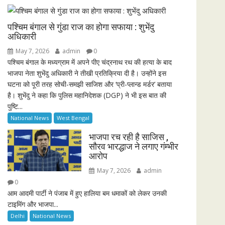
i
r
n
f
पश्चिम बंगाल से गुंडा राज का होगा सफाया : शुभेंदु
g
u
अधिकारी
s
l
May 7, 2026
admin
0
l
पश्चिम बंगाल के मध्यग्राम में अपने पीए चंद्रनाथ रथ की हत्या के बाद
भाजपा नेता शुभेंदु अधिकारी ने तीखी प्रतिक्रिया दी है। उन्होंने इस
s
घटना को पूरी तरह सोची-समझी साजिश और ‘प्री-प्लान्ड मर्डर’ बताया
c
है। शुभेंदु ने कहा कि पुलिस महानिदेशक (DGP) ने भी इस बात की
r
पुष्टि...
e
National News
West Bengal
e
n
भाजपा रच रही है साजिस ,
सौरव भारद्धाज ने लगाए गंम्भीर
आरोप
May 7, 2026
admin
0
आम आदमी पार्टी ने पंजाब में हुए हालिया बम धमाकों को लेकर उनकी
टाइमिंग और भाजपा...
Delhi
National News