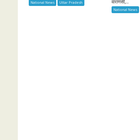
वाराणसी,...
National News
Uttar Pradesh
National News