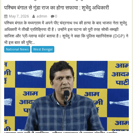
n
f
पश्चिम बंगाल से गुंडा राज का होगा सफाया : शुभेंदु अधिकारी
g
u
May 7, 2026
admin
0
s
l
पश्चिम बंगाल के मध्यग्राम में अपने पीए चंद्रनाथ रथ की हत्या के बाद भाजपा नेता शुभेंदु
l
अधिकारी ने तीखी प्रतिक्रिया दी है। उन्होंने इस घटना को पूरी तरह सोची-समझी
साजिश और ‘प्री-प्लान्ड मर्डर’ बताया है। शुभेंदु ने कहा कि पुलिस महानिदेशक (DGP) ने
s
भी इस बात की पुष्टि...
c
National News
West Bengal
r
e
e
n