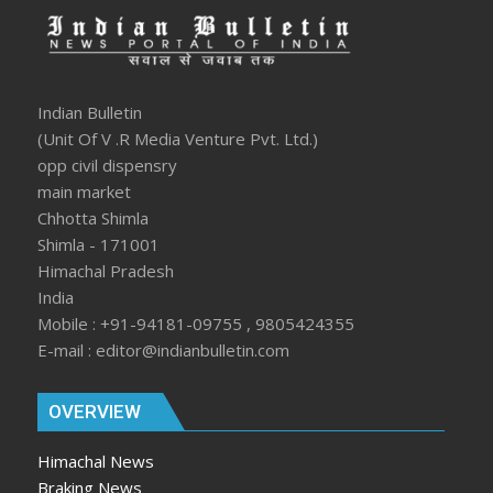
Indian Bulletin
(Unit Of V .R Media Venture Pvt. Ltd.)
opp civil dispensry
main market
Chhotta Shimla
Shimla - 171001
Himachal Pradesh
India
Mobile : +91-94181-09755 , 9805424355
E-mail : editor@indianbulletin.com
OVERVIEW
Himachal News
Braking News