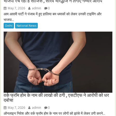
भाजपा रच रही है साजिस , सौरव भारद्धाज ने लगाए गंम्भीर आरोप
May 7, 2026
admin
0
आम आदमी पार्टी ने पंजाब में हुए हालिया बम धमाकों को लेकर उनकी टाइमिंग और
भाजपा...
Delhi
National News
वर्क फ्रॉम होम के नाम की लाखो की ठगी , एसटीएफ ने आरोपी को धर
दबोचा
May 7, 2026
admin
0
ऑनलाइन निवेश और वर्क फ्रॉम होम के नाम पर लोगों को झांसे में लेकर ठगी करने...