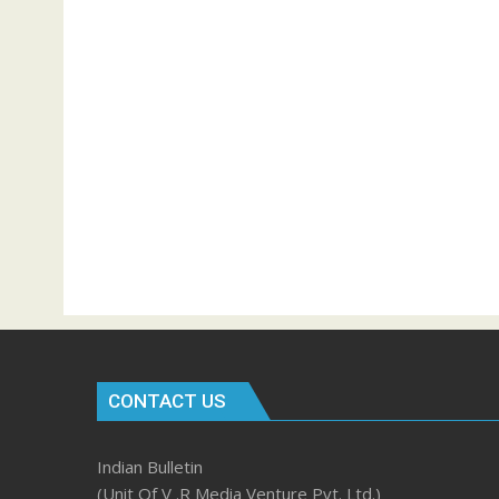
CONTACT US
Indian Bulletin
(Unit Of V .R Media Venture Pvt. Ltd.)