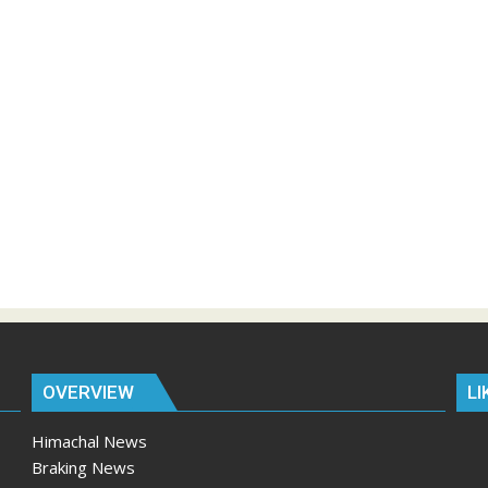
OVERVIEW
LI
Himachal News
Braking News