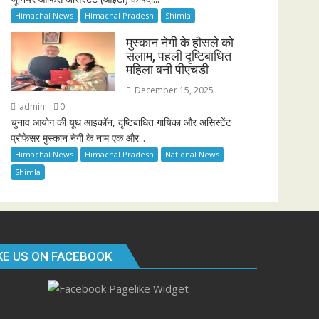
Himachal News
Himachal Pradesh
Shimla
मुस्कान नेगी के हौसले को
सलाम, पहली दृष्टिबाधित
महिला बनी पीएचडी
December 15, 2025
admin
0
चुनाव आयोग की यूथ आइकॉन, दृष्टिबाधित गायिका और असिस्टेंट
प्रोफेसर मुस्कान नेगी के नाम एक और...
Himachal News
Himachal Pradesh
National News
Shimla
KE US ON FACEBOOK