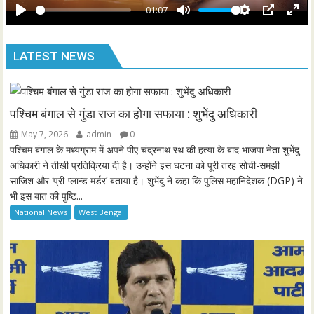
y
01:07
e
P
M
S
P
E
n
l
u
e
I
n
LATEST NEWS
a
t
t
P
t
y
e
t
e
i
r
n
f
पश्चिम बंगाल से गुंडा राज का होगा सफाया : शुभेंदु अधिकारी
g
u
May 7, 2026
admin
0
s
l
पश्चिम बंगाल के मध्यग्राम में अपने पीए चंद्रनाथ रथ की हत्या के बाद भाजपा नेता शुभेंदु
l
अधिकारी ने तीखी प्रतिक्रिया दी है। उन्होंने इस घटना को पूरी तरह सोची-समझी
साजिश और ‘प्री-प्लान्ड मर्डर’ बताया है। शुभेंदु ने कहा कि पुलिस महानिदेशक (DGP) ने
s
भी इस बात की पुष्टि...
c
National News
West Bengal
r
e
e
n