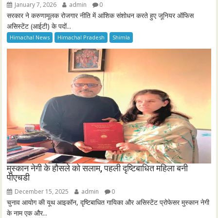
January 7, 2026
admin
0
सरकार ने करुणामूलक रोजगार नीति में आंशिक संशोधन करते हुए जूनियर ऑफिस
असिस्टेंट (आईटी) के पदों...
Himachal News
Himachal Pradesh
Shimla
मुस्कान नेगी के हौसले को सलाम, पहली दृष्टिबाधित महिला बनी
पीएचडी
December 15, 2025
admin
0
चुनाव आयोग की यूथ आइकॉन, दृष्टिबाधित गायिका और असिस्टेंट प्रोफेसर मुस्कान नेगी
के नाम एक और...