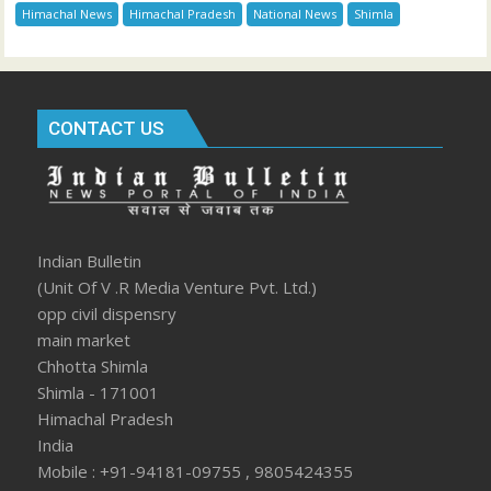
Himachal News
Himachal Pradesh
National News
Shimla
CONTACT US
Indian Bulletin
(Unit Of V .R Media Venture Pvt. Ltd.)
opp civil dispensry
main market
Chhotta Shimla
Shimla - 171001
Himachal Pradesh
India
Mobile : +91-94181-09755 , 9805424355