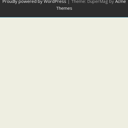
Proudly powered by WordPress
|
Theme: DuperMag by
Acme
Themes