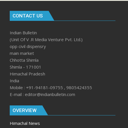
CONTACT US
Indian Bulletin
(Unit Of V .R Media Venture Pvt. Ltd.)
opp civil dispensry
main market
Chhotta Shimla
Shimla - 171001
Himachal Pradesh
India
Mobile : +91-94181-09755 , 9805424355
E-mail : editor@indianbulletin.com
OVERVIEW
Himachal News