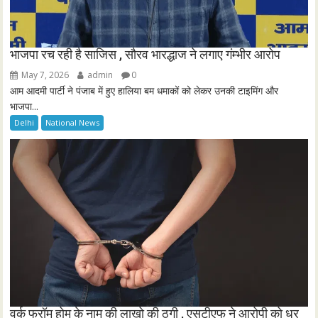
भाजपा रच रही है साजिस , सौरव भारद्धाज ने लगाए गंम्भीर आरोप
May 7, 2026
admin
0
आम आदमी पार्टी ने पंजाब में हुए हालिया बम धमाकों को लेकर उनकी टाइमिंग और
भाजपा...
Delhi
National News
वर्क फ्रॉम होम के नाम की लाखो की ठगी , एसटीएफ ने आरोपी को धर