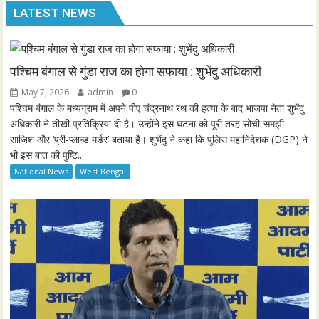
n
LATEST NEWS
a
t
t
P
t
y
e
t
e
i
r
n
f
पश्चिम बंगाल से गुंडा राज का होगा सफाया : शुभेंदु अधिकारी
g
u
May 7, 2026
admin
0
s
l
पश्चिम बंगाल के मध्यग्राम में अपने पीए चंद्रनाथ रथ की हत्या के बाद भाजपा नेता शुभेंदु
l
अधिकारी ने तीखी प्रतिक्रिया दी है। उन्होंने इस घटना को पूरी तरह सोची-समझी
साजिश और ‘प्री-प्लान्ड मर्डर’ बताया है। शुभेंदु ने कहा कि पुलिस महानिदेशक (DGP) ने
s
भी इस बात की पुष्टि...
c
National News
West Bengal
r
e
e
n