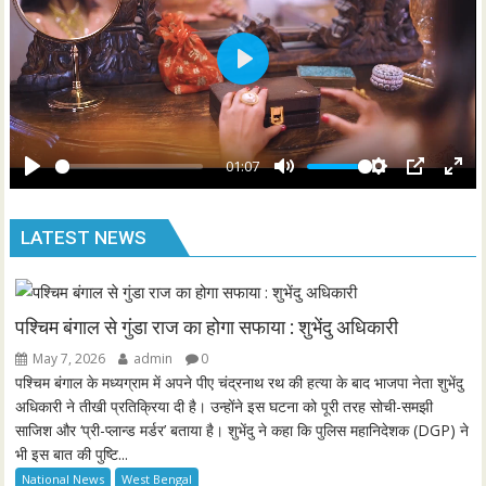
s
l
l
s
P
c
l
r
a
e
y
01:07
e
P
M
S
P
E
n
l
u
e
I
n
LATEST NEWS
a
t
t
P
t
y
e
t
e
i
r
n
f
पश्चिम बंगाल से गुंडा राज का होगा सफाया : शुभेंदु अधिकारी
g
u
May 7, 2026
admin
0
s
l
पश्चिम बंगाल के मध्यग्राम में अपने पीए चंद्रनाथ रथ की हत्या के बाद भाजपा नेता शुभेंदु
l
अधिकारी ने तीखी प्रतिक्रिया दी है। उन्होंने इस घटना को पूरी तरह सोची-समझी
साजिश और ‘प्री-प्लान्ड मर्डर’ बताया है। शुभेंदु ने कहा कि पुलिस महानिदेशक (DGP) ने
s
भी इस बात की पुष्टि...
c
National News
West Bengal