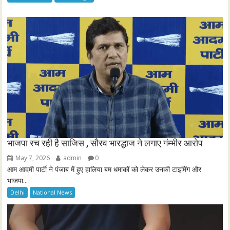
r
e
e
n
भाजपा रच रही है साजिस , सौरव भारद्धाज ने लगाए गंम्भीर आरोप
May 7, 2026
admin
0
आम आदमी पार्टी ने पंजाब में हुए हालिया बम धमाकों को लेकर उनकी टाइमिंग और
भाजपा...
Delhi
National News