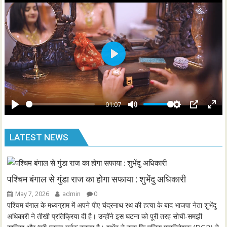
n
f
g
u
s
l
l
s
P
c
l
r
a
e
y
01:07
e
P
M
S
P
E
n
l
u
e
I
n
LATEST NEWS
a
t
t
P
t
y
e
t
e
i
r
n
f
पश्चिम बंगाल से गुंडा राज का होगा सफाया : शुभेंदु अधिकारी
g
u
May 7, 2026
admin
0
s
l
पश्चिम बंगाल के मध्यग्राम में अपने पीए चंद्रनाथ रथ की हत्या के बाद भाजपा नेता शुभेंदु
l
अधिकारी ने तीखी प्रतिक्रिया दी है। उन्होंने इस घटना को पूरी तरह सोची-समझी