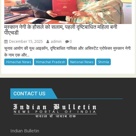
मुस्कान नेगी के हौसले को सलाम, पहली दृष्टिबाधित महिला बनी
पीएचडी
December 15, 2025
admin
0
चुनाव आयोग की यूथ आइकॉन, दृष्टिबाधित गायिका और असिस्टेंट प्रोफेसर मुस्कान नेगी
के नाम एक और...
Himachal News
Himachal Pradesh
National News
Shimla
CONTACT US
Indian Bulletin