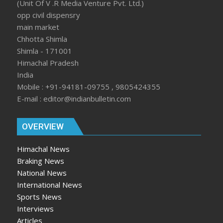
(Unit Of V .R Media Venture Pvt. Ltd.)
opp civil dispensry
main market
Chhotta Shimla
Shimla - 171001
Himachal Pradesh
India
Mobile : +91-94181-09755 , 9805424355
E-mail : editor@indianbulletin.com
OVERVIEW
Himachal News
Braking News
National News
International News
Sports News
Interviews
Articles