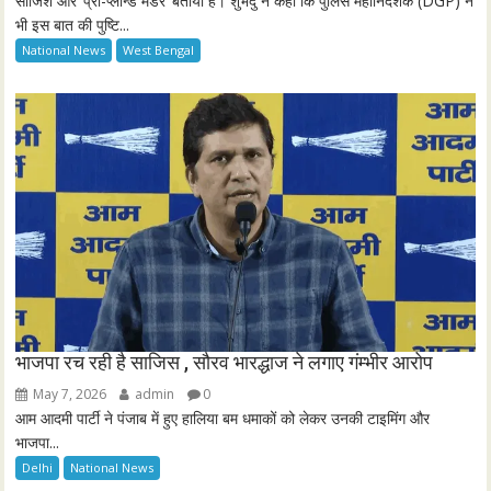
साजिश और ‘प्री-प्लान्ड मर्डर’ बताया है। शुभेंदु ने कहा कि पुलिस महानिदेशक (DGP) ने
s
भी इस बात की पुष्टि...
c
National News
West Bengal
r
e
e
n
भाजपा रच रही है साजिस , सौरव भारद्धाज ने लगाए गंम्भीर आरोप
May 7, 2026
admin
0
आम आदमी पार्टी ने पंजाब में हुए हालिया बम धमाकों को लेकर उनकी टाइमिंग और
भाजपा...
Delhi
National News