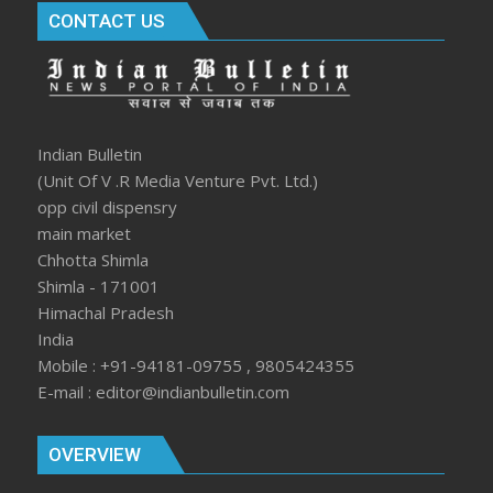
CONTACT US
Indian Bulletin
(Unit Of V .R Media Venture Pvt. Ltd.)
opp civil dispensry
main market
Chhotta Shimla
Shimla - 171001
Himachal Pradesh
India
Mobile : +91-94181-09755 , 9805424355
E-mail : editor@indianbulletin.com
OVERVIEW