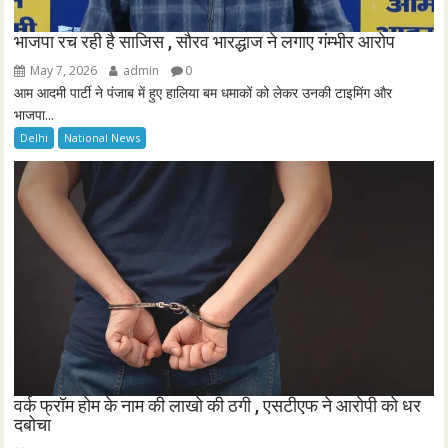
भाजपा रच रही है साजिस , सौरव भारद्धाज ने लगाए गंम्भीर आरोप
May 7, 2026
admin
0
आम आदमी पार्टी ने पंजाब में हुए हालिया बम धमाकों को लेकर उनकी टाइमिंग और
भाजपा...
Delhi
National News
वर्क फ्रॉम होम के नाम की लाखो की ठगी , एसटीएफ ने आरोपी को धर
दबोचा