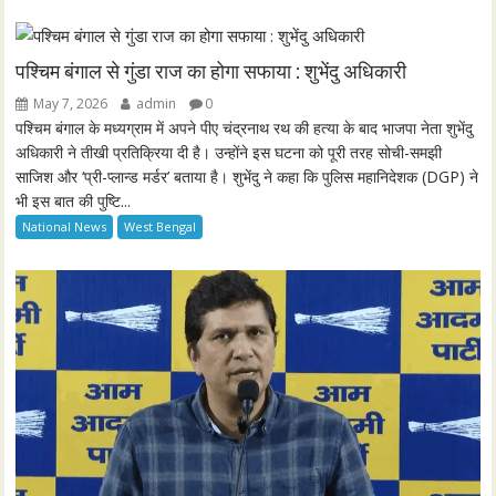
y
e
t
e
i
r
n
f
पश्चिम बंगाल से गुंडा राज का होगा सफाया : शुभेंदु अधिकारी
g
u
May 7, 2026
admin
0
s
l
पश्चिम बंगाल के मध्यग्राम में अपने पीए चंद्रनाथ रथ की हत्या के बाद भाजपा नेता शुभेंदु
l
अधिकारी ने तीखी प्रतिक्रिया दी है। उन्होंने इस घटना को पूरी तरह सोची-समझी
साजिश और ‘प्री-प्लान्ड मर्डर’ बताया है। शुभेंदु ने कहा कि पुलिस महानिदेशक (DGP) ने
s
भी इस बात की पुष्टि...
c
National News
West Bengal
r
e
e
n