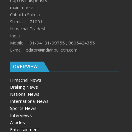
opp civil dispensry
main market
Chhotta Shimla
Shimla - 171001
Himachal Pradesh
India
Mobile : +91-94181-09755 , 9805424355
E-mail : editor@indianbulletin.com
OVERVIEW
Himachal News
Braking News
National News
International News
Sports News
Interviews
Articles
Entertainment