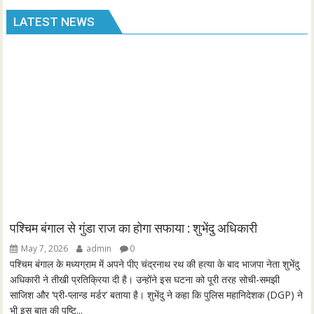
l
u
e
I
n
LATEST NEWS
a
t
t
P
t
y
e
t
e
i
r
n
f
g
u
s
l
l
s
c
r
e
e
पश्चिम बंगाल से गुंडा राज का होगा सफाया : शुभेंदु अधिकारी
n
May 7, 2026
admin
0
पश्चिम बंगाल के मध्यग्राम में अपने पीए चंद्रनाथ रथ की हत्या के बाद भाजपा नेता शुभेंदु
अधिकारी ने तीखी प्रतिक्रिया दी है। उन्होंने इस घटना को पूरी तरह सोची-समझी
साजिश और ‘प्री-प्लान्ड मर्डर’ बताया है। शुभेंदु ने कहा कि पुलिस महानिदेशक (DGP) ने
भी इस बात की पुष्टि...