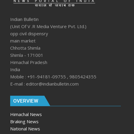
Indian Bulletin
(Unit Of V .R Media Venture Pvt. Ltd.)
opp civil dispensry
main market
Chhotta Shimla
Shimla - 171001
Himachal Pradesh
India
Mobile : +91-94181-09755 , 9805424355
E-mail : editor@indianbulletin.com
OVERVIEW
Himachal News
Braking News
National News