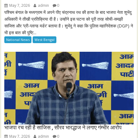
g
u
May 7, 2026
admin
0
s
l
पश्चिम बंगाल के मध्यग्राम में अपने पीए चंद्रनाथ रथ की हत्या के बाद भाजपा नेता शुभेंदु
l
अधिकारी ने तीखी प्रतिक्रिया दी है। उन्होंने इस घटना को पूरी तरह सोची-समझी
साजिश और ‘प्री-प्लान्ड मर्डर’ बताया है। शुभेंदु ने कहा कि पुलिस महानिदेशक (DGP) ने
s
भी इस बात की पुष्टि...
c
National News
West Bengal
r
e
e
n
भाजपा रच रही है साजिस , सौरव भारद्धाज ने लगाए गंम्भीर आरोप
May 7, 2026
admin
0